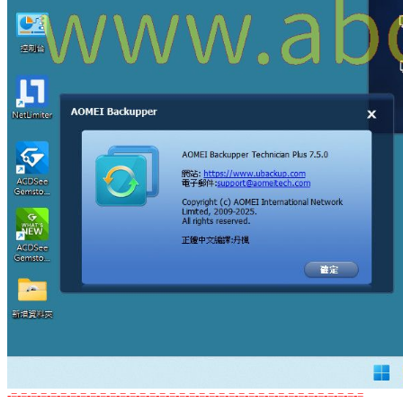
-=-=-=-=-=-=-=-=-=-=-=-=-=-=-=-=-=-=-=-=-=-=-=-=-=-=-=-=-=-=-=-=-=-=-=-=