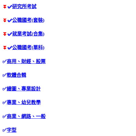
⏬
✅
研究所考試
⏬
✅
公職國考(套裝)
⏬
✅
就業考試(合集)
⏬
✅
公職國考(單科)
✅
商用、財經、股票
✅
軟體合輯
✅
繪圖、專業設計
✅
專業、幼兒教學
✅
商業、網路、一般
✅
字型