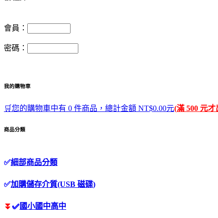
會員：
密碼：
我的購物車
🛒您的購物車中有 0 件商品，總計金額 NT$0.00元
(滿 500 元
商品分類
✅
細部商品分類
✅
加購儲存介質(USB 磁碟)
⏬
✅
國小國中高中