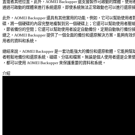
置或者其他位置。此外，AOMEI Backupper 還支援製作可啟動的媒體，使用者
通過可啟動的媒體來進行系統還原，即使系統無法正常啟動也可以進行還原操作
此外，AOMEI Backupper 還具有其他實用的功能。例如，它可以幫助使用者對
碟，將一個硬碟的內容完整地複製到另一個硬碟上；它還可以幫助使用者壓縮備
，節省備份的空間；它還可以幫助使用者設定自動備份，定期自動執行備份操作
總之，AOMEI Backupper 提供了一個全面的備份和還原解決方案，能夠有效保
用者的資料和系統。 

總結來說，AOMEI Backupper 是一套功能強大的備份和還原軟體，它能夠幫助
者輕鬆地備份和還原系統、磁碟、分區和檔案。無論是個人使用者還是企業使用
，都可以使用 AOMEI Backupper 來保護重要的資料和系統。 
