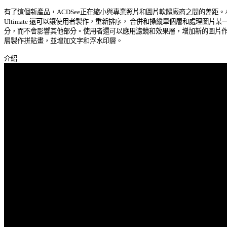
有了這個新產品，ACDSee正在縮小與專業照片和圖片軟體廠商之間的差距。ACD
Ultimate 還可以讓使用者製作，重新排序， 合併和操縱單個層和處理圖片某一部
分，而不會影響其他部分。使用者還可以應用濾鏡和效果層，增加新的圖片作為
層製作拼貼畫，並增加文字和浮水印層。 
