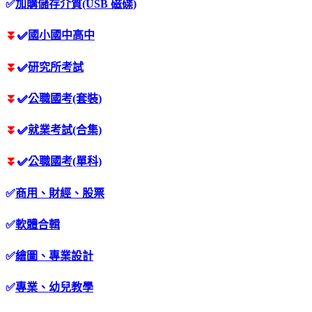
✅
加購儲存介質(USB 磁碟)
⏬
✅
國小國中高中
⏬
✅
研究所考試
⏬
✅
公職國考(套裝)
⏬
✅
就業考試(合集)
⏬
✅
公職國考(單科)
✅
商用、財經、股票
✅
軟體合輯
✅
繪圖、專業設計
✅
專業、幼兒教學