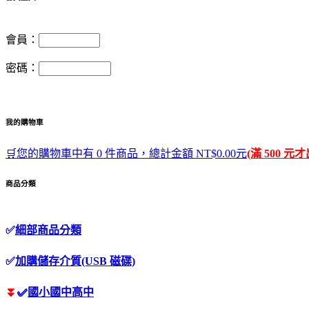
會員：
密碼：
我的購物車
🛒您的購物車中有 0 件商品，總計金額 NT$0.00元
(滿 500 元
商品分類
✅
細部商品分類
✅
加購儲存介質(USB 磁碟)
⏬
✅
國小國中高中