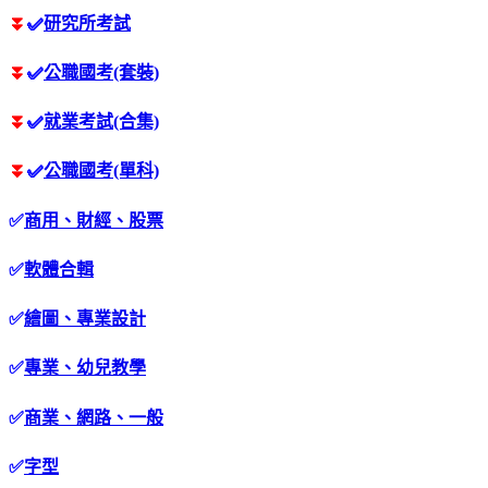
⏬
✅
研究所考試
⏬
✅
公職國考(套裝)
⏬
✅
就業考試(合集)
⏬
✅
公職國考(單科)
✅
商用、財經、股票
✅
軟體合輯
✅
繪圖、專業設計
✅
專業、幼兒教學
✅
商業、網路、一般
✅
字型