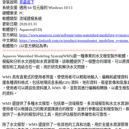
安裝說明: 
見最底下
系統支援: 適用 64 位元版的 Windows 10/11 

硬體需求: PC 

軟體類型: 流域建模系統 

更新日期: 2026.03.31 

軟體發行: Aquaveo(O.D) 

官方網站: 
https://www.aquaveo.com/software/wms-watershed-modeling-system-i
中文網站: 
https://www.linksoft.com.tw/product/groundwater_modeling_system
-=-=-=-=-=-=-=-=-=-=-=-=-=-=-=-=-=-=-=-=-=-=-=-=-=-=-=-=-=-=-=-=-=-=-=-=

Aquaveo Watershed Modeling System(WMS)是一種專業的水文模型製作軟體，
模擬和分析水文過程和水資源管理。該軟體提供了一個整合的環境，可以將資料
模型和工具結合在一起，用於研究和解決水文問題。 

WMS 具有直覺式的使用者界面，使使用者可以輕鬆地輸入、編輯和處理資料。
援各種資料格式，包括地理訊息系統(GIS) 資料、地形資料、衛星影像和氣象資
。使用者可以將這些資料匯入 WMS  中，並對其進行編輯和轉換，以產生模型所
的資料。 

WMS 還提供了多種水文模型，包括單一流域模型、多流域模型和水文水資源模
使用者可以根據自己的需求選擇適合的模型，並進行參數設定和模型執行。軟體
提供了一系列的模型評估工具，用於評估模型的準確性和可靠性。 

除了水文模型，WMS 還提供了一些其他的工具和功能，用於支援水資源管理。