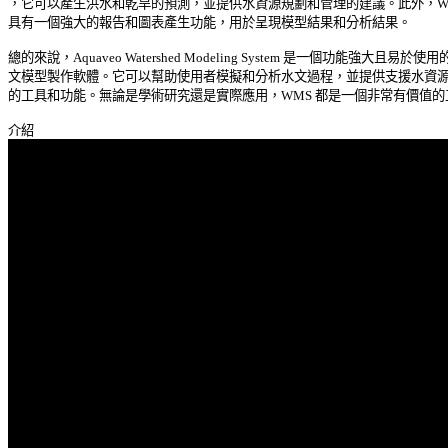
，它可以產生洪水和乾旱的預測，並提供水資源規劃和管理的建議。此外，WMS
具有一個強大的報告和圖表產生功能，用於呈現模型結果和分析結果。 

總的來說，Aquaveo Watershed Modeling System 是一個功能強大且易於使用的
文模型製作軟體。它可以幫助使用者模擬和分析水文過程，並提供支援水資源管
的工具和功能。無論是學術研究還是實際應用，WMS 都是一個非常有價值的工