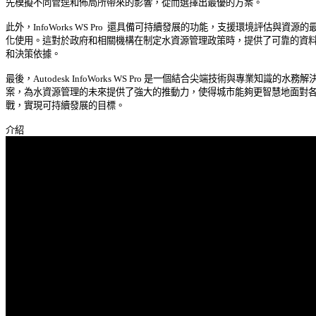
先模擬不同管逕和佈局所帶來的影響，從而選擇出最優的方案。 

此外，InfoWorks WS Pro  還具備可持續發展的功能，支援環境評估與資源的最佳
化使用。這對於政府和相關機構在制定水資源管理政策時，提供了可靠的資料支
和決策依據。 

最後，Autodesk InfoWorks WS Pro 是一個結合尖端技術與專業知識的水務解決
案，為水資源管理的未來提供了強大的推動力，使得城市能夠更智慧地面對各種
戰，實現可持續發展的目標。 
