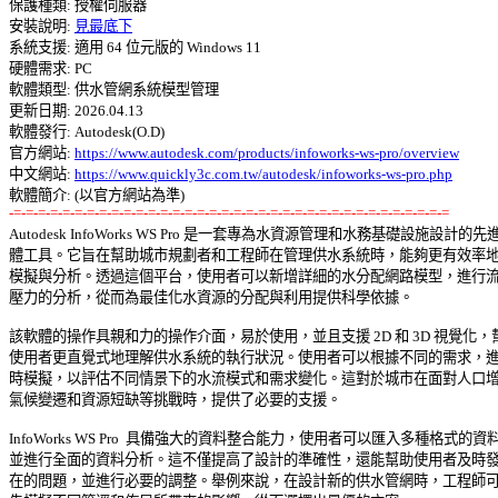
保護種類: 授權伺服器 

安裝說明: 
見最底下
系統支援: 適用 64 位元版的 Windows 11 

硬體需求: PC 

軟體類型: 供水管網系統模型管理 

更新日期: 2026.04.13 

軟體發行: Autodesk(O.D) 

官方網站: 
https://www.autodesk.com/products/infoworks-ws-pro/overview
中文網站: 
https://www.quickly3c.com.tw/autodesk/infoworks-ws-pro.php
-=-=-=-=-=-=-=-=-=-=-=-=-=-=-=-=-=-=-=-=-=-=-=-=-=-=-=-=-=-=-=-=-=-=-=-=

Autodesk InfoWorks WS Pro 是一套專為水資源管理和水務基礎設施設計的先進
體工具。它旨在幫助城市規劃者和工程師在管理供水系統時，能夠更有效率地進
模擬與分析。透過這個平台，使用者可以新增詳細的水分配網路模型，進行流量
壓力的分析，從而為最佳化水資源的分配與利用提供科學依據。 

該軟體的操作具親和力的操作介面，易於使用，並且支援 2D 和 3D 視覺化，幫
使用者更直覺式地理解供水系統的執行狀況。使用者可以根據不同的需求，進行
時模擬，以評估不同情景下的水流模式和需求變化。這對於城市在面對人口增長
氣候變遷和資源短缺等挑戰時，提供了必要的支援。 

InfoWorks WS Pro  具備強大的資料整合能力，使用者可以匯入多種格式的資料，
並進行全面的資料分析。這不僅提高了設計的準確性，還能幫助使用者及時發現
在的問題，並進行必要的調整。舉例來說，在設計新的供水管網時，工程師可以