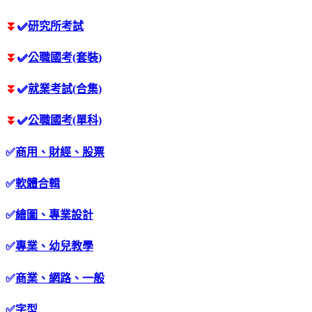
⏬
✅
研究所考試
⏬
✅
公職國考(套裝)
⏬
✅
就業考試(合集)
⏬
✅
公職國考(單科)
✅
商用、財經、股票
✅
軟體合輯
✅
繪圖、專業設計
✅
專業、幼兒教學
✅
商業、網路、一般
✅
字型