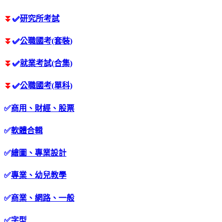
⏬
✅
研究所考試
⏬
✅
公職國考(套裝)
⏬
✅
就業考試(合集)
⏬
✅
公職國考(單科)
✅
商用、財經、股票
✅
軟體合輯
✅
繪圖、專業設計
✅
專業、幼兒教學
✅
商業、網路、一般
✅
字型