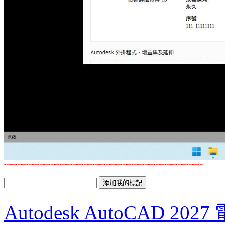
-=-=-=-=-=-=-=-=-=-=-=-=-=-=-=-=-=-=-=-=-=-=-=-=-=-=-=-=-=-=-=-=-=-=-=-=
Autodesk AutoCAD 