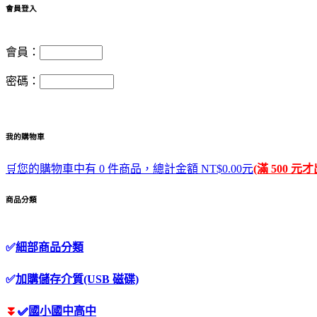
會員登入
會員：
密碼：
我的購物車
🛒您的購物車中有 0 件商品，總計金額 NT$0.00元
(滿 500 元
商品分類
✅
細部商品分類
✅
加購儲存介質(USB 磁碟)
⏬
✅
國小國中高中