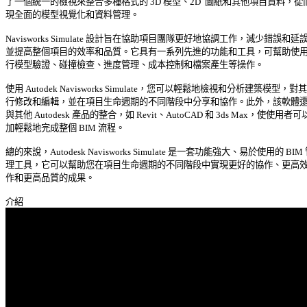
了一個統一的檢視來整合多種格式的 3D 模型、2D  圖紙和其他項目資料，從而
現全面的模型視覺化和資料管理。 

Navisworks Simulate 設計旨在協助項目團隊更好地協調工作，減少錯誤和延誤，
並提高整個項目的效率和品質。它具有一系列先進的功能和工具，可幫助使用者
行模型驗證、碰撞檢查、進度管理、成本控制和檔案產生等操作。 

使用 Autodek Navisworks Simulate，您可以輕鬆地檢視和分析建築模型，對其進
行修改和編輯，並在項目生命週期的不同階段中分享和協作。此外，該軟體還支
與其他 Autodesk 產品的整合，如 Revit、AutoCAD 和 3ds Max，使使用者可以
加輕鬆地完成整個 BIM 流程。 

總的來說，Autodesk Navisworks Simulate 是一套功能強大、易於使用的 BIM 管
理工具，它可以幫助您在項目生命週期的不同階段中實現更好的協作、更高效的
作和更高品質的成果。 
