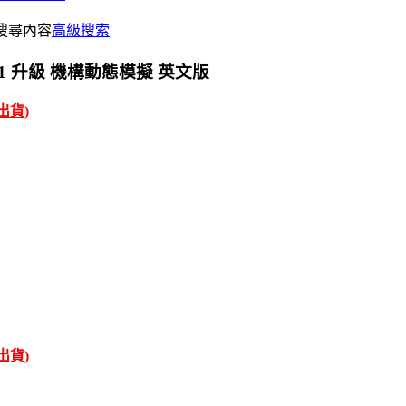
搜尋內容
高級搜索
 含 SP1 升級 機構動態模擬 英文版
才出貨)
才出貨)