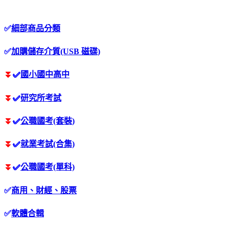
✅
細部商品分類
✅
加購儲存介質(USB 磁碟)
⏬
✅
國小國中高中
⏬
✅
研究所考試
⏬
✅
公職國考(套裝)
⏬
✅
就業考試(合集)
⏬
✅
公職國考(單科)
✅
商用、財經、股票
✅
軟體合輯