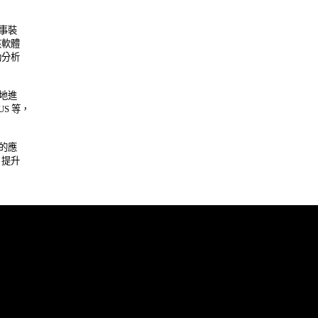
裝 

體 

析 

進 

 等， 

應 

升 
