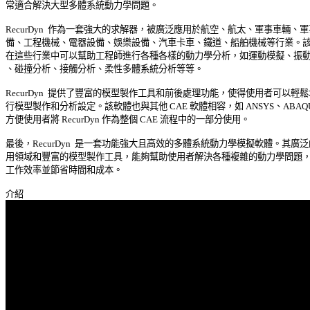
常適合解決大型多體系統動力學問題。 

RecurDyn  作為一套強大的求解器，被廣泛應用於航空、航太、軍事車輛、軍事
備、工程機械、電器設備、娛樂設備、汽車卡車、鐵道、船舶機械等行業。該軟
在這些行業中可以幫助工程師進行各種各樣的動力學分析，如運動模擬、振動分
、碰撞分析、接觸分析、柔性多體系統分析等等。 

RecurDyn  提供了豐富的模型製作工具和前後處理功能，使得使用者可以輕鬆地
行模型製作和分析設定。該軟體也與其他 CAE 軟體相容，如 ANSYS、ABAQUS
方便使用者將 RecurDyn 作為整個 CAE 流程中的一部分使用。 

最後，RecurDyn  是一套功能強大且高效的多體系統動力學模擬軟體。其廣泛的
用領域和豐富的模型製作工具，能夠幫助使用者解決各種複雜的動力學問題，提
工作效率並節省時間和成本。 
