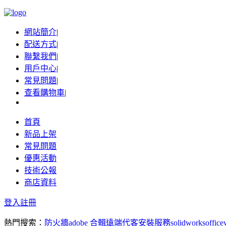
網站簡介
|
配送方式
|
聯繫我們
|
用戶中心
|
常見問題
|
查看購物車
|
首頁
新品上架
常見問題
優惠活動
技術公報
商店資料
登入
註冊
熱門搜索：
防火牆
adobe 合輯
遠端代客安裝服務
solidworks
office