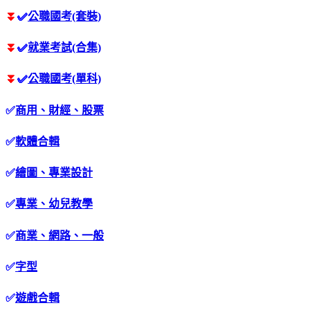
⏬
✅
公職國考(套裝)
⏬
✅
就業考試(合集)
⏬
✅
公職國考(單科)
✅
商用、財經、股票
✅
軟體合輯
✅
繪圖、專業設計
✅
專業、幼兒教學
✅
商業、網路、一般
✅
字型
✅
遊戲合輯