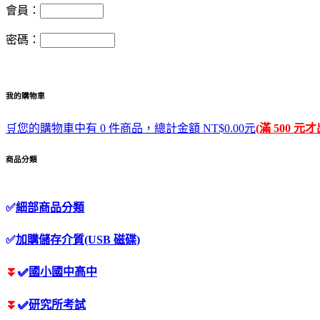
會員：
密碼：
我的購物車
🛒您的購物車中有 0 件商品，總計金額 NT$0.00元
(滿 500 元
商品分類
✅
細部商品分類
✅
加購儲存介質(USB 磁碟)
⏬
✅
國小國中高中
⏬
✅
研究所考試