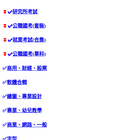
⏬
✅
研究所考試
⏬
✅
公職國考(套裝)
⏬
✅
就業考試(合集)
⏬
✅
公職國考(單科)
✅
商用、財經、股票
✅
軟體合輯
✅
繪圖、專業設計
✅
專業、幼兒教學
✅
商業、網路、一般
✅
字型