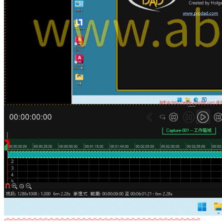
-=-=-=-=-=-=-=-=-=-=-=-=-=-=-=-=-=-=-=-=-=-=-=-=-=-=-=-=-=-=-=-=-=-=-=-=