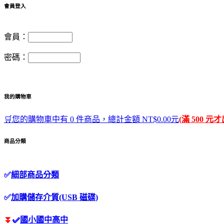
會員登入
會員：
密碼：
我的購物車
🛒您的購物車中有 0 件商品，總計金額 NT$0.00元
(滿 500 元
商品分類
✅
細部商品分類
✅
加購儲存介質(USB 磁碟)
⏬
✅
國小國中高中