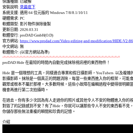
保護種類: 已破解 

安裝說明: 
見最底下
系統支援: 適用 64 位元版的 Windows 7/8/8.1/10/11 

硬體需求: PC 

軟體類型: 影片物件抹除後製 

更新日期: 2026.03.31 

軟體發行: proDAD GmbH(O.D) 

官方網站: 
https://www.prodad.com/Video-editing-and-modification/HIDE-V2-86
中文網站: 無

-=-=-=-=-=-=-=-=-=-=-=-=-=-=-=-=-=-=-=-=-=-=-=-=-=-=-=-=-=-=-=-=-=-=-=-=

proDAD Hide 在最短的時間內自動完成抹除視訊裡的東西物件！ 

Hide 是一個理想的工具，同樣適合專業和假日攝影師，YouTubers  以及複雜的
影攝影師。抹除是一個真正的問題消除，每當一些東西進入你的框架，可能會分
觀眾或根本不屬於那裡。大多數時候，這些小故障在編輯過程中變得很明顯當沒
機會再進行第二次拍攝時。 

在過去，你有多少次因為有人走過你的照片或其他令人不安的物體進入你的視野
對毀了的記錄感到不安？有了Hide，你就可以讓那些令人不安的東西看不見，幫
你儲存那些無法重複的瞬間和珍貴的記憶。 
