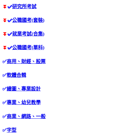
⏬
✅
研究所考試
⏬
✅
公職國考(套裝)
⏬
✅
就業考試(合集)
⏬
✅
公職國考(單科)
✅
商用、財經、股票
✅
軟體合輯
✅
繪圖、專業設計
✅
專業、幼兒教學
✅
商業、網路、一般
✅
字型