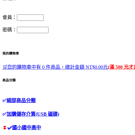
會員：
密碼：
我的購物車
🛒您的購物車中有 0 件商品，總計金額 NT$0.00元
(滿 500 元
商品分類
✅
細部商品分類
✅
加購儲存介質(USB 磁碟)
⏬
✅
國小國中高中