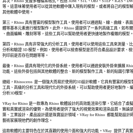
其次，Rhino 支援多種檔案格式，包括 3DM、STL、OBJ、STEP、IGES、DWG
等。這意味著使用者可以從其他軟體中匯入現有的模型，或者將自己的模型輸出
其他軟體中使用。 

第三，Rhino 具有豐富的模型製作工具。使用者可以通過點、線、曲線、表面和
體等基本元素進行模型製作。此外，Rhino 還提供了一系列高級工具，如布爾運
、曲面編輯、雕刻等等，這些工具可以幫助使用者更快速地製作複雜的模型。 
第四，Rhino 具有非常強大的分析工具。使用者可以使用這些工具來測量、比較
分析和驗證 3D 模型。例如，使用者可以檢查模型是否符合產品設計要求、檢查3
列印前是否存在問題等等。 

最後，Rhino 還具有現代化的外掛系統。使用者可以通過安裝外掛來擴展 Rhino
功能。這些外掛包括與其他軟體的整合、新的模型製作工具、新的貼圖引擎等等
總結，Rhinoceros  是一個強大而易於使用的3D設計軟體，它具有豐富的模型製
工具、高級的分析工具和現代化的外掛系統，可以幫助使用者更好地製作、編輯
分析3D模型。 

VRay for Rhino 是一款專為 Rhino 軟體設計的高效能渲染引擎，它結合了虛擬現
實和真實感渲染的優勢，為使用者提供了強大的視覺效果和渲染品質。無論是在
築、工業設計、產品設計還是珠寶設計領域，VRay for Rhino  都能幫助設計師和
藝術家展現他們的創作理念。 

這款軟體的主要特色在於其直觀的使用介面和強大的功能。VRay  提供了真實感