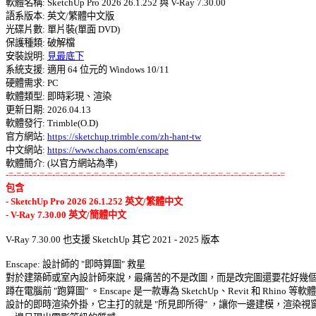

軟體名稱: SketchUp Pro 2026 26.1.252 與 V-Ray 7.30.00 

語系版本: 英文/繁體中文版 

光碟片數: 單片裝(單面 DVD) 

保護種類: 破解檔 

安裝說明: 
見最底下
系統支援: 適用 64 位元的 Windows 10/11 

硬體需求: PC 

軟體類型: 即時彩現、渲染 

更新日期: 2026.04.13 

軟體發行: Trimble(O.D) 

官方網站: 
https://sketchup.trimble.com/zh-hant-tw
中文網站: 
https://www.chaos.com/enscape
-=-=-=-=-=-=-=-=-=-=-=-=-=-=-=-=-=-=-=-=-=-=-=-=-=-=-=-=-=-=-=-=-=-=-=-=
包含 

- SketchUp Pro 2026 26.1.252 英文/繁體中文 

- V-Ray 7.30.00 英文/簡體中文
V-Ray 7.30.00 也支援 SketchUp 其它 2021 - 2025 版本 

Enscape: 設計師的 "即時算圖" 救星 

對於建築師或室內設計師來說，最痛苦的不是改圖，而是改完圖還要花好幾個小
蹲在電腦前 "跑算圖" 。Enscape 是一款專為 SketchUp、Revit 和 Rhino 等軟體 
設計的即時渲染外掛，它主打的就是 "所見即所得" ，讓你一邊建模，渲染視窗就