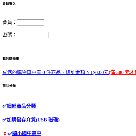
會員登入
會員：
密碼：
我的購物車
🛒您的購物車中有 0 件商品，總計金額 NT$0.00元
(滿 500 元
商品分類
✅
細部商品分類
✅
加購儲存介質(USB 磁碟)
⏬
✅
國小國中高中