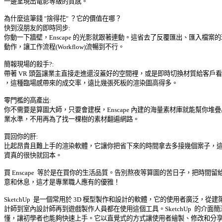
一邊呈現出電影等級的質感。 

為什麼這筆錢 "捨得花" ？它的價值在哪？ 

快到沒朋友的即時同步: 

你動一下牆壁，Enscape 的光影就跟著連動。這省去了反覆匯出、匯入檔案的瑣
動作，讓工作流程(Workflow)流暢到不行。 

簡報現場的殺手?: 

帶著 VR 頭盔讓業主直接走進還沒蓋好的空間裡，或是即時切換材質給客戶看效
，這種臨場感帶來的成交率，遠比幾張死板的渲染圖高得多。 

零門檻的高產出: 

你不需要是算圖大師，只要會建模，Enscape 內建的海量素材庫就能幫你堆疊出
業水準，不用再為了找一棵樹的素材翻遍網路。 

買回你的肝: 

比起昂貴且難上手的渲染軟體，它讓你把省下來的時間拿去多接幾個案子，這筆
資真的很快就回本。 

買 Enscape  等於是在買你的生活品質。告別熬夜等算圖的苦日子，把時間留給創
意和休息，這才是專業職人應有的優雅！ 

SketchUp  是一個常用於 3D 模型製作和設計的軟體，它的使用者廣泛，從建築
計師到室內設計師再到遊戲製作人員都在使用這個工具。SketchUp  的介面簡潔
懂，讓初學者也能夠快速上手。它以直覺式的方式讓使用者繪製、修改和分享他