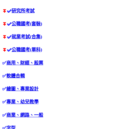
⏬
✅
研究所考試
⏬
✅
公職國考(套裝)
⏬
✅
就業考試(合集)
⏬
✅
公職國考(單科)
✅
商用、財經、股票
✅
軟體合輯
✅
繪圖、專業設計
✅
專業、幼兒教學
✅
商業、網路、一般
✅
字型