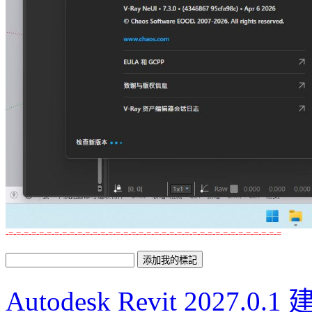
-=-=-=-=-=-=-=-=-=-=-=-=-=-=-=-=-=-=-=-=-=-=-=-=-=-=-=-=-=-=-=-=-=-=-=-=
Autodesk Revit 202