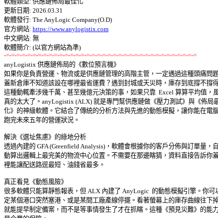
軟體類型: 供應鏈佈局最佳化 

更新日期: 2026.03.31 

軟體發行: The AnyLogic Company(O.D) 

官方網站: 
https://www.anylogistix.com
中文網站: 無

-=-=-=-=-=-=-=-=-=-=-=-=-=-=-=-=-=-=-=-=-=-=-=-=-=-=-=-=-=-=-=-=-=-=-=-=

anyLogistix 供應鏈佈局的《數位預言機》 

如果你是負責營運、物流或是供應鏈管理的高階主管，一定遇過這種頭痛問題: 
蓋新倉庫不知道該設在哪裡最省運費？遇到封城或天災時，庫存到底撐不撐得住
這種動輒牽涉幾千萬、甚至幾億元決策的事，如果只靠  Excel 算算平均值，風險
真的太大了。anyLogistix (ALX) 就是專門幫供應鏈做《壓力測試》與《佈局最
化》的神級軟體。它結合了傳統的分析方法與先進的動態模擬，讓你能在電腦裡
跑完未來五年的營運狀況。 

解決《選址焦慮》的綠地分析 

透過內建的 GFA (Greenfield Analysis)，軟體會根據你的客戶分佈與訂單量，自 
動算出邏輯上最完美的物流中心位置。不需要在那邊瞎猜，資料直接告訴你蓋在
裡能讓配送路逕最短、油錢省最多。 

真正看見《動態風險》 

很多軟體只能算靜態報表，但 ALX 內建了 AnyLogic  的動態模擬引擎。你可以
定某個港口突然塞港、或是某間工廠產線停擺。看著螢幕上的庫存曲線往下掉，
就能提早制定備案，而不是等事情發生了才在抓瞎。這種《預見災難》的能力，