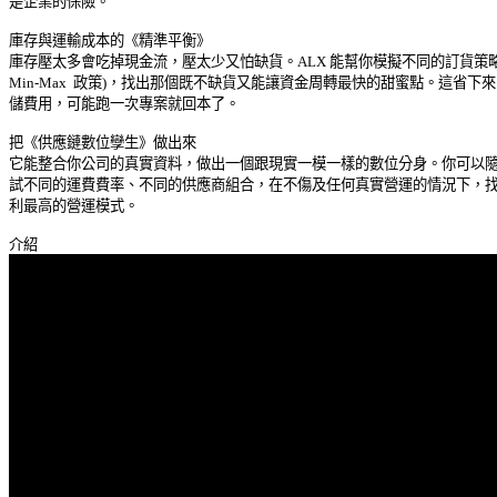
是企業的保險。 

庫存與運輸成本的《精準平衡》 

庫存壓太多會吃掉現金流，壓太少又怕缺貨。ALX 能幫你模擬不同的訂貨策略 (
Min-Max  政策)，找出那個既不缺貨又能讓資金周轉最快的甜蜜點。這省下來的
儲費用，可能跑一次專案就回本了。 

把《供應鏈數位孿生》做出來 

它能整合你公司的真實資料，做出一個跟現實一模一樣的數位分身。你可以隨意
試不同的運費費率、不同的供應商組合，在不傷及任何真實營運的情況下，找到
利最高的營運模式。 
