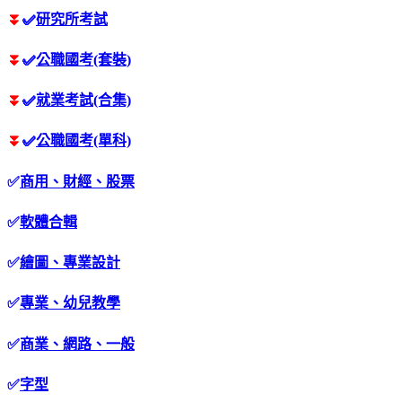
⏬
✅
研究所考試
⏬
✅
公職國考(套裝)
⏬
✅
就業考試(合集)
⏬
✅
公職國考(單科)
✅
商用、財經、股票
✅
軟體合輯
✅
繪圖、專業設計
✅
專業、幼兒教學
✅
商業、網路、一般
✅
字型