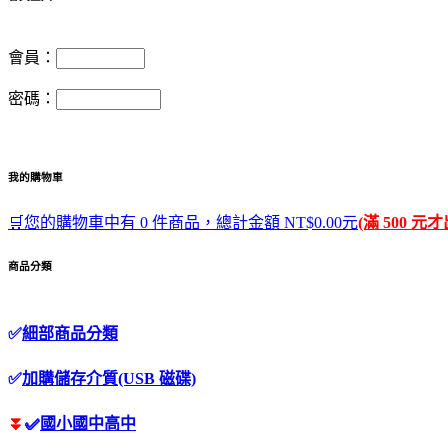
會員：
密碼：
我的購物車
🛒您的購物車中有 0 件商品，總計金額 NT$0.00元
(滿 500 元
商品分類
✅
細部商品分類
✅
加購儲存介質(USB 磁碟)
⏬
✅
國小國中高中