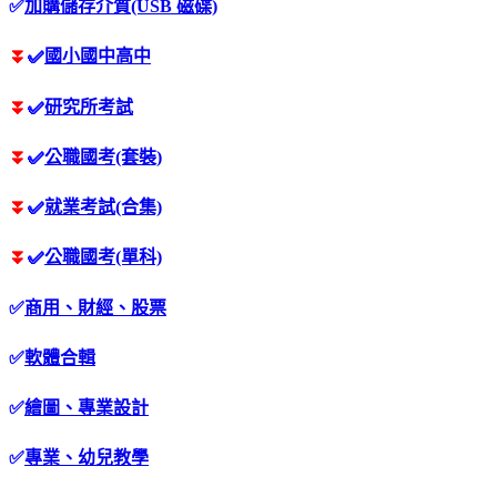
✅
加購儲存介質(USB 磁碟)
⏬
✅
國小國中高中
⏬
✅
研究所考試
⏬
✅
公職國考(套裝)
⏬
✅
就業考試(合集)
⏬
✅
公職國考(單科)
✅
商用、財經、股票
✅
軟體合輯
✅
繪圖、專業設計
✅
專業、幼兒教學