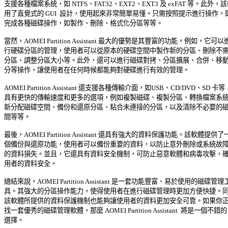
支援各種檔案系統，如 NTFS、FAT32、EXT2、EXT3 及 exFAT 等。此外，該
用了直覺式的 GUI  設計，使用起來非常簡單易懂。只需按照提示進行操作，即
完成各種磁碟操作，如製作、刪除、格式化分區等等。 

當然，AOMEI Partition Assistant 最大的優勢是其豐富的功能。例如，它可以進 
行硬碟分區的管理，使用者可以從原本的硬碟空間中製作新的分區、刪除不需要
分區、調整分區大小等。此外，還可以進行磁碟對拷、分區擴展、合併、移動、
分等操作，讓使用者在任何時候都能夠對硬碟進行有效的管理。 

AOMEI Partition Assistant 還支援各種傳輸介面，如USB、CD/DVD、SD 卡等，
具有更快的傳輸速度和更多的選項，例如複製磁碟、複製分區、轉換檔案系統、
新分配磁碟空間、備份和還原分區、粘合未連接的分區，以及清除不必要的磁碟
間等等。 

最後，AOMEI Partition Assistant 還具有強大的資料保護功能。該軟體提供了一 
個備份與還原功能，使用者可以備份重要的資料，以防止意外刪除或系統故障造
的資料損失。並且，它還具有資料安全機制，可防止惡意軟體和病毒攻擊，確保
用者的資料安全。 

總結來說，AOMEI Partition Assistant 是一套功能豐富、易於使用的磁碟管理工 
具。其強大的分區操作能力，使得使用者在進行磁碟管理時更加方便快捷。同時
該軟體所提供的資料保護機制也能夠讓使用者的資料更加安全可靠。如果你正在
找一套優秀的磁碟管理軟體，那麼 AOMEI Partition Assistant  將是一個不錯的 
選擇。 
