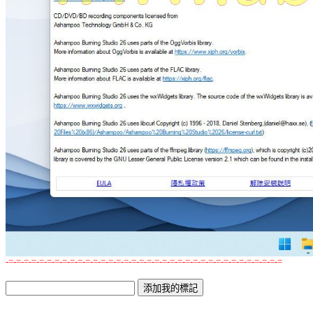
-=-=-=-=-=-=-=-=-=-=-=-=-=-=-=-=-=-=-=-=-=-=-=-=-=-=-=-=-=-=-=-=-=-=-=-=