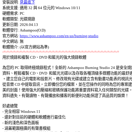
安裝說明: 
見最底下
系統支援: 適用 32 與 64 位元的 Windows 10/11 

硬體需求: PC 

軟體類型: 光碟燒錄 

更新日期: 2026.04.13 

軟體發行: Ashampoo(O.D) 

官方網站: 
https://www.ashampoo.com/en-us/burning-studio
中文網站: 無

-=-=-=-=-=-=-=-=-=-=-=-=-=-=-=-=-=-=-=-=-=-=-=-=-=-=-=-=-=-=-=-=-=-=-=-=

用於燒錄和複製 CD、DVD 和藍光的強大燒錄軟體 

為您的 PC 取得終極燒錄程式！全新的 Ashampoo Burning Studio 24 是安全燒錄
資料、輕鬆複製 CD、DVD  和藍光光碟以及存取各種頂級多媒體功能的最舒適方
。建立您自己的電影和投影片、修改現有光碟或建立含有動畫功能表的視訊光碟
從音樂 CD 中提取音訊，立即備份您的檔案，並在您操作的同時為您的專案建立
美的封面！使用強大的壓縮和密碼保護功能將重要資料寫入任何類型的光碟，告
資料遺失。有聲讀物、有聲播放和播客的新便利功能保證了高品質的娛樂！ 

好處總覽 

- 完全相容 Windows 11 

- 還針對目前的硬體和軟體進行最佳化 

- 新的淺色和深色面板 

- 涵蓋範圍極廣的有聲書模組 
