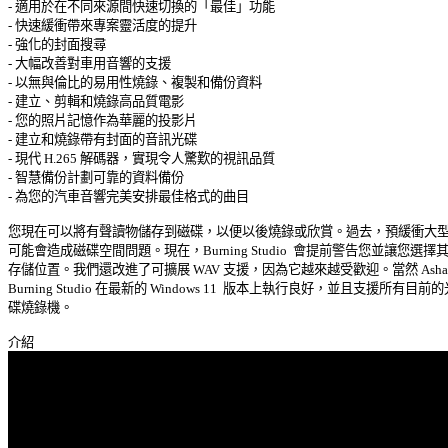
- 適用於在不同來源間快速切換的「最佳」功能 

- 快速緩衝帶來專案靈活度的提升 

- 強化的封面搜尋 

- 大幅改善對車用音響的支援 

- 以無與倫比的易用性燒錄、複製和備份資料 

- 建立、剪輯和燒錄高品質電影 

- 您的照片記憶作為華麗的投影片 

- 建立和燒錄帶有封面的音訊光碟 

- 現代 H.265 解碼器，實現令人驚歎的視訊品質 

- 智慧備份計劃可靠的資料備份 

- 為您的汽車音響完美安排最佳格式的曲目 

您現在可以將有聲讀物儲存到磁碟，以便以後燒錄或欣賞。過去，預緩衝大型項
可能會造成磁碟空間問題。現在，Burning Studio  會提前警告您並讓您選擇其他
存儲位置。我們還改進了可擴展 WAV 支援，因為它越來越受歡迎。當然 Ashamp
Burning Studio 在最新的 Windows 11  版本上執行良好，並且支援所有目前的光
碟燒錄機。 
