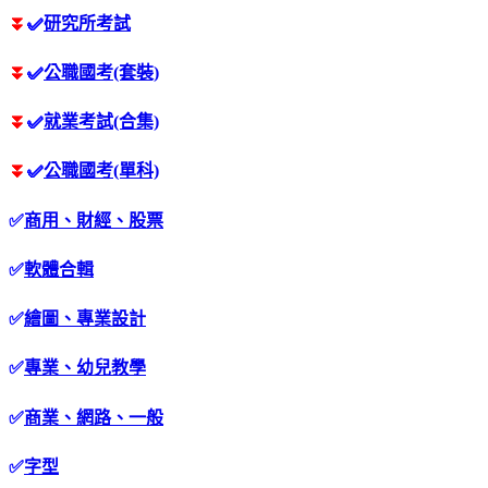
⏬
✅
研究所考試
⏬
✅
公職國考(套裝)
⏬
✅
就業考試(合集)
⏬
✅
公職國考(單科)
✅
商用、財經、股票
✅
軟體合輯
✅
繪圖、專業設計
✅
專業、幼兒教學
✅
商業、網路、一般
✅
字型