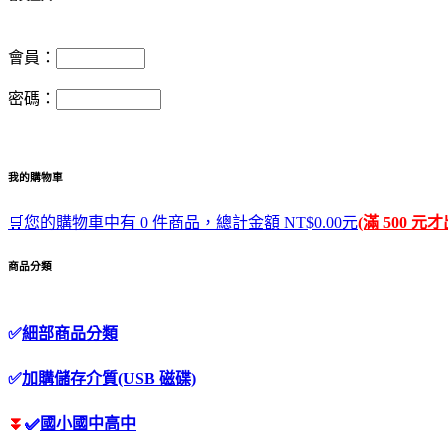
會員：
密碼：
我的購物車
🛒您的購物車中有 0 件商品，總計金額 NT$0.00元
(滿 500 元
商品分類
✅
細部商品分類
✅
加購儲存介質(USB 磁碟)
⏬
✅
國小國中高中