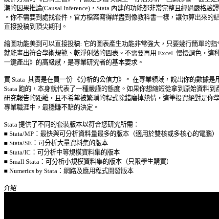
潮的因果推論(Causal Inference)，Stata 內建的功能都非常完整且經過嚴格驗證 
。你不需要到處找套件，官方檔案寫得詳盡到像教科書一樣，讓你算出來的結果
直接投稿到頂尖期刊。 

繪圖功能美到可以直接投稿: 它的圖表產生功能非常強大，只要幾行簡單的指令
就能畫出符合學術規範、乾淨俐落的圖表。不需要再用 Excel  慢慢調色，這種《
一鍵產出》的高級感，是專業研究者的基本要求。 

買 Stata  其實是在買一份 《分析的公信力》。 在專業領域，說出你的數據是用 
Stata 跑的，本身就代表了一種嚴謹的態度。如果你想縮短從拿到原始資料到產出
研究報告的距離，且不希望被繁瑣的程式除錯磨掉熱情，這筆投資絕對是你學術
專業職涯中，最穩賺不賠的決定。 

Stata 提供了不同的套裝版本以符合您研究所需： 

■ Stata/MP：最快與可分析資料量最多的版本（適用於雙核或多核心的電腦） 
■ Stata/SE：可分析大量資料集的版本 

■ Stata/IC：可分析中等規模資料集的版本 

■ Small Stata：可分析小規模資料集的版本（只限學生購買） 

■ Numerics by Stata：網路及應用程式開發版本 
