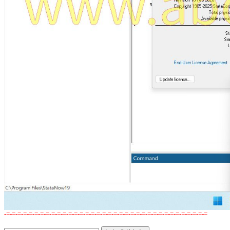
-=-=-=-=-=-=-=-=-=-=-=-=-=-=-=-=-=-=-=-=-=-=-=-=-=-=-=-=-=-=-=-=-=-=-=-=