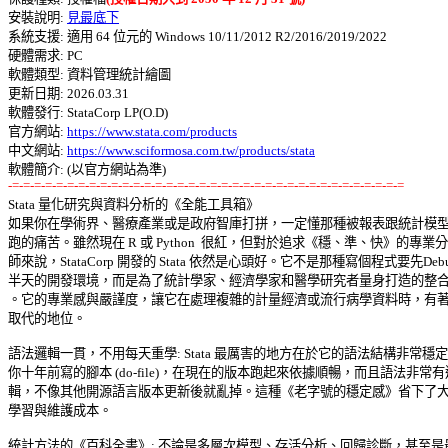
安裝說明: 
見最底下
系統支援: 適用 64 位元的 Windows 10/11/2012 R2/2016/2019/2022 

硬體需求: PC 

軟體類型: 資料管理統計繪圖 

更新日期: 2026.03.31 

軟體發行: StataCorp LP(O.D) 

官方網站: 
https://www.stata.com/products
中文網站: 
https://www.sciformosa.com.tw/products/stata
-=-=-=-=-=-=-=-=-=-=-=-=-=-=-=-=-=-=-=-=-=-=-=-=-=-=-=-=-=-=-=-=-=-=-=-=

Stata 量化研究與資料分析的《全能工具箱》 

如果你在學術界、醫療產業或是政府智庫打拼，一定懂那種被報表跟統計模型追
跑的痛苦。雖然現在 R 或 Python  很紅，但對於追求《穩、準、快》的專業分析
師來說，StataCorp 開發的 Stata 依然是心頭好。它不是那種寫個程式要先Debug
半天的開發環境，而是為了統計學家、經濟學家和醫學研究者量身打造的整合平
。它的專業感與嚴謹度，讓它在處理複雜的計量經濟或流行病學資料時，有著無
取代的地位。 

語法邏輯一貫，不用每天重學: Stata 最厲害的地方在於它的語法結構非常穩定。
你十年前寫的腳本 (do-file)，在現在的版本跑起來依據順暢，而且語法非常有邏
輯，不像其他開源語言版本更新後就亂掉。這種《老字號的穩定感》省下了大量
學習與維護成本。 

統計方法的《百科全書》: 不論是多層次模型、存活分析、回歸診斷，甚至是最