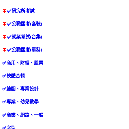
⏬
✅
研究所考試
⏬
✅
公職國考(套裝)
⏬
✅
就業考試(合集)
⏬
✅
公職國考(單科)
✅
商用、財經、股票
✅
軟體合輯
✅
繪圖、專業設計
✅
專業、幼兒教學
✅
商業、網路、一般
✅
字型