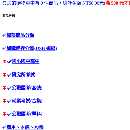
🛒您的購物車中有 0 件商品，總計金額 NT$0.00元
(滿 500 元
商品分類
✅
細部商品分類
✅
加購儲存介質(USB 磁碟)
⏬
✅
國小國中高中
⏬
✅
研究所考試
⏬
✅
公職國考(套裝)
⏬
✅
就業考試(合集)
⏬
✅
公職國考(單科)
✅
商用、財經、股票