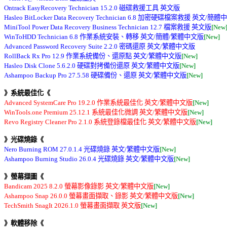
Ontrack EasyRecovery Technician 15.2.0 磁碟救援工具 英文版 

Hasleo BitLocker Data Recovery Technician 6.8 加密硬碟檔案救援 英文/簡
MiniTool Power Data Recovery Business Technician 12.7 檔案救援 英文版
[New
WinToHDD Technician 6.8 作業系統安裝、轉移 英文/簡體/繁體中文版
[New]
Advanced Password Recovery Suite 2.2.0 密碼還原 英文/繁體中文版 

RollBack Rx Pro 12.9 作業系統備份、還原點 英文/繁體中文版
[New]
Hasleo Disk Clone 5.6.2.0 硬碟對拷備份還原 英文/繁體中文版
[New]
Ashampoo Backup Pro 27.5.58 硬碟備份、還原 英文/繁體中文版
[New]
》系統最佳化《
Advanced SystemCare Pro 19.2.0 作業系統最佳化 英文/繁體中文版
[New]
WinTools.one Premium 25.12.1 系統最佳化微調 英文/繁體中文版
[New]
Revo Registry Cleaner Pro 2.1.0 系統登錄檔最佳化 英文/繁體中文版
[New]
》光碟燒錄《
Nero Burning ROM 27.0.1.4 光碟燒錄 英文/繁體中文版
[New]
Ashampoo Burning Studio 26.0.4 光碟燒錄 英文/繁體中文版
[New]
》螢幕擷圖《
Bandicam 2025 8.2.0 螢幕影像錄影 英文/繁體中文版
[New]
Ashampoo Snap 26.0.0 螢幕畫面擷取、錄影 英文/繁體中文版
[New]
TechSmith SnagIt 2026.1.0 螢幕畫面擷取 英文版
[New]
》軟體移除《