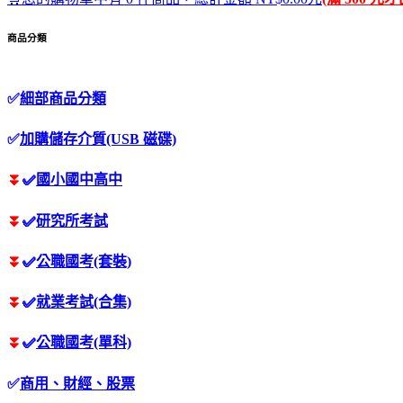
商品分類
✅
細部商品分類
✅
加購儲存介質(USB 磁碟)
⏬
✅
國小國中高中
⏬
✅
研究所考試
⏬
✅
公職國考(套裝)
⏬
✅
就業考試(合集)
⏬
✅
公職國考(單科)
✅
商用、財經、股票