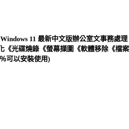
機合集 Windows 11 最新中文版辦公室
化《光碟燒錄《螢幕擷圖《軟體移除《檔案
.9％可以安裝使用)