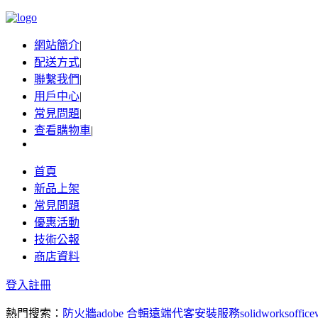
網站簡介
|
配送方式
|
聯繫我們
|
用戶中心
|
常見問題
|
查看購物車
|
首頁
新品上架
常見問題
優惠活動
技術公報
商店資料
登入
註冊
熱門搜索：
防火牆
adobe 合輯
遠端代客安裝服務
solidworks
office