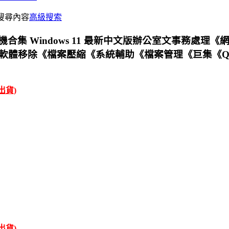
搜尋內容
高級搜索
64G開機合集 Windows 11 最新中文版辦公室文
除《檔案壓縮《系統輔助《檔案管理《巨集《QR Cod
才出貨)
才出貨)