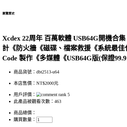
瀏覽歷史
Xcdex 22周年 百萬軟體 USB64G開
計《防火牆《磁碟、檔案救援《系統最佳
Code 製作《多媒體《USB64G版(保證99
商品貨號：dbt2513-u64
本店售價：
NT$2000元
用戶評價：
此產品被觀看次數：463
商品總價：
購買數量：