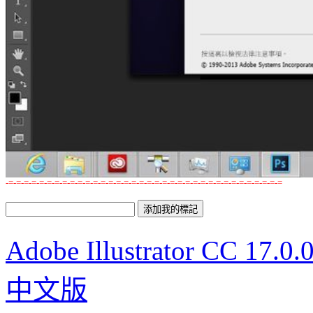
-=-=-=-=-=-=-=-=-=-=-=-=-=-=-=-=-=-=-=-=-=-=-=-=-=-=-=-=-=-=-=-=-=-=-=-=
Adobe Illustrator CC
中文版