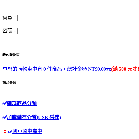
會員：
密碼：
我的購物車
🛒您的購物車中有 0 件商品，總計金額 NT$0.00元
(滿 500 元
商品分類
✅
細部商品分類
✅
加購儲存介質(USB 磁碟)
⏬
✅
國小國中高中