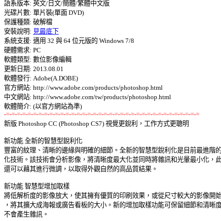
語系版本: 英文/日文/簡體/繁體中文版 

光碟片數: 單片裝(單面 DVD) 

保護種類: 破解檔 

安裝說明: 
見最底下
系統支援: 適用 32 與 64 位元版的 Windows 7/8 

硬體需求: PC 

軟體類型: 數位影像編輯 

更新日期: 2013.08.01 

軟體發行: Adobe(A.DOBE) 

官方網站: http://www.adobe.com/products/photoshop.html 

中文網站: http://www.adobe.com/tw/products/photoshop.html 

-=-=-=-=-=-=-=-=-=-=-=-=-=-=-=-=-=-=-=-=-=-=-=-=-=-=-=-=-=-=-=-=-=-=-=-=

新版 Photoshop CC (Photoshop CS7) 視覺更銳利，工作方式更聰明 

新功能 全新的智慧型銳利化 

豐富的紋理、清晰的邊緣與明確的細節。全新的智慧型銳利化是目前最進階的銳
化技術。該技術會分析影像，將清晰度最大化並同時將雜訊和光暈最小化，此外
還可以藉其進行微調，以取得外觀自然的高品質結果。 

新功能 智慧型增加取樣 

將低解析度的影像放大，使其擁有優質的印刷效果，或從尺寸較大的影像開始作
，將其擴大成海報或廣告看板的大小。新的增加取樣功能可保留細節和清晰度，
不會產生雜訊。 
