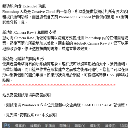
新功能 內含 Extended 功能 

Photoshop 因為是 Creative Cloud 的一部分，所以能提供您期待的所有強大影像
和視訊編輯功能，而且還包含先前 Photoshop Extended 所提供的進階 3D 編輯和
影像分析工具。 

新功能 Camera Raw 8 和圖層支援 

您可將 Camera Raw  所做的編輯以濾鏡方式套用到 Photoshop 內的任何圖層或檔
案，然後再隨心所欲地加以美化。藉由新的 AdobeR Camera Raw 8，您可以更
地修改影像、修正透視扭曲的現象，並建立暈映效果。 

新功能 可編輯的圓角矩形 

使用者最希望擁有的功能總算現身。現在您可以調整形狀的大小、進行編輯，然
再重新編輯，而且這些作業在形狀建立之前或之後都可進行。您甚至可以在圓角
形中編輯個別的圓角半徑。如果形狀將用於網路，可從檔案轉存 CSS  資料以節
-=-=-=-=-=-=-=-=-=-=-=-=-=-=-=-=-=-=-=-=-=-=-=-=-=-=-=-=-=-=-=-=-=-=-=-=
站長安裝測試環境與安裝說明:
-=-=-=-=-=-=-=-=-=-=-=-=-=-=-=-=-=-=-=-=-=-=-=-=-=-=-=-=-=-=-=-=-=-=-=-=

‧測試環境 Windows 8 ６４位元繁體中文企業版、AMD CPU、4 GB 記憶體。 
‧見光碟 "安裝說明.txt" 中文說明 
