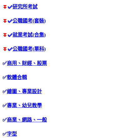
⏬
✅
研究所考試
⏬
✅
公職國考(套裝)
⏬
✅
就業考試(合集)
⏬
✅
公職國考(單科)
✅
商用、財經、股票
✅
軟體合輯
✅
繪圖、專業設計
✅
專業、幼兒教學
✅
商業、網路、一般
✅
字型