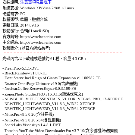
安裝說明: 
注意事項見最底下
系統支援: Windows XP/Vista/7/8/8.1/Linux 

硬體需求: PC 

軟體類型: 軟體、遊戲合輯 

更新日期: 2014.09.16 

軟體發行: 合輯(H.oneRiSO) 

官方網站: http://www.honeriso.com 

中文網站: http://www.honeriso.com 

-=-=-=-=-=-=-=-=-=-=-=-=-=-=-=-=-=-=-=-=-=-=-=-=-=-=-=-=-=-=-=-=-=-=-=-=

光碟內含以下軟體或遊戲約 61 種，容量 4.3 GB ↓ 

- Prezi.Pro.v5.1.1-DVT 

- Black.Rainbow.v1.0.0-TE 

- Dont.Starve.Incl.Reign.of.Giants.Expansion.v1.100982-TE 

- Nuance.OmniPage.Ultimate.v19.0(含註冊機) 

- Nuclear.Coffee.Recover.Keys.v8.0.3.109-PH 

- Zoner.Photo.Studio.PRO.v16.0.1.6(斯洛伐克文) 

- NEWBLUE_VIDEOESSENTIALS_VI_FOR_VEGAS_PRO_13-XFORCE 

- NEWTEK_LIGHTWAVE3D_V11.6.3_WIN32-XFORCE 

- NEWTEK_LIGHTWAVE3D_V11.6.3_WIN64-XFORCE 

- Nitro.Pro.v9.5.0.20(含註冊機) 

- Nitro.Pro.v9.5.0.20.x64(含註冊機) 

- SparkLabs.Viscosity.v1.4.8.1-DVT 

- Tomabo.YouTube.Video.Downloader.Pro.v3.7.10(含序號機與破解器) 
