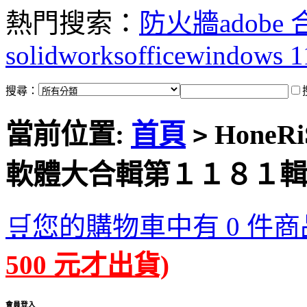
熱門搜索：
防火牆
adobe
solidworks
office
windows 1
搜尋：
當前位置:
首頁
HoneRiS
>
軟體大合輯第１１８１輯
🛒您的購物車中有 0 件商
500 元才出貨)
會員登入