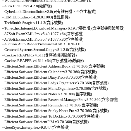
- Wonderland.Adventures.Planet.of.the.Z-Bots.v1.00-TE 

- Auto.Hide.IP.v5.4.2.8(破解版) 

- CyberLink.Director.Suite.v2.0(只有註冊機，不含主程式) 

- IDM.UEStudio.v14.20.0.1003(含註冊機) 

- TechSmith.Snagit.v11.4.3(含序號機) 

- Tonec.Inc.Internet.Download.Manager.v6.19.7(零售版)(含序號機與破解器) 

- A7Soft.ExamXML.Pro.v5.49.1077.x64(含序號機) 

- A7Soft.ExamXML.Pro.v5.49.1077.x86(含序號機) 

- Auction.Auto.Bidder.Professional.v8.3.1070-TE 

- Centered.Systems.Second.Copy.v8.1.2.0(含序號機) 

- Cockos.REAPER.v4.611(含序號機與破解器) 

- Cockos.REAPER.v4.611.x64(含序號機與破解器) 

- Efficient.Software.Efficient.Address.Book.v3.70.360(含序號機) 

- Efficient.Software.Efficient.Calendar.v3.70.360(含序號機) 

- Efficient.Software.Efficient.Diary.Pro.v3.70.360(含序號機) 

- Efficient.Software.Efficient.Ladys.Organizer.v3.70.360(含序號機) 

- Efficient.Software.Efficient.Mans.Organizer.v3.70.360(含序號機) 

- Efficient.Software.Efficient.Notes.v3.70.360(含序號機) 

- Efficient.Software.Efficient.Password.Manager.Pro.v3.70.360(含序號機) 

- Efficient.Software.Efficient.Reminder.v3.70.360(含序號機) 

- Efficient.Software.Efficient.Sticky.Notes.Pro.v3.70.360(含序號機) 

- Efficient.Software.Efficient.To.Do.List.v3.70.360(含序號機) 

- Efficient.Software.EfficientPIM.v3.70.360(含序號機) 

- GoodSync.Enterprise.v9.8.4.4(含序號機) 
