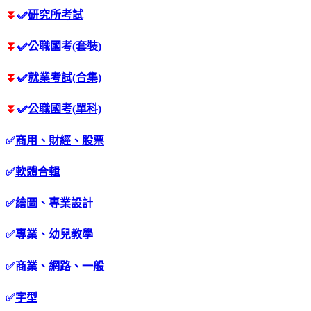
⏬
✅
研究所考試
⏬
✅
公職國考(套裝)
⏬
✅
就業考試(合集)
⏬
✅
公職國考(單科)
✅
商用、財經、股票
✅
軟體合輯
✅
繪圖、專業設計
✅
專業、幼兒教學
✅
商業、網路、一般
✅
字型