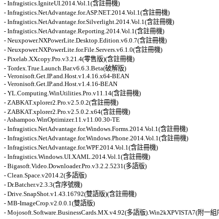
- Infragistics.IgniteUI.2014.Vol.1(含註冊機) 

- Infragistics.NetAdvantage.for.ASP.NET.2014.Vol.1(含註冊機) 

- Infragistics.NetAdvantage.for.Silverlight.2014.Vol.1(含註冊機) 

- Infragistics.NetAdvantage.Reporting.2014.Vol.1(含註冊機) 

- Neuxpower.NXPowerLite.Desktop.Edition.v6.0.7(含註冊機) 

- Neuxpower.NXPowerLite.for.File.Servers.v6.1.0(含註冊機) 

- Pixelab.XXcopy.Pro.v3.21.4(零售版)(含註冊機) 

- Tordex.True.Launch.Bar.v6.6.3.Beta(破解版) 

- Veronisoft.Get.IP.and.Host.v1.4.16.x64-BEAN 

- Veronisoft.Get.IP.and.Host.v1.4.16-BEAN 

- YL.Computing.WinUtilities.Pro.v11.14(含註冊機) 

- ZABKAT.xplorer2.Pro.v2.5.0.2(含註冊機) 

- ZABKAT.xplorer2.Pro.v2.5.0.2.x64(含註冊機) 

- Ashampoo.WinOptimizer.11.v11.00.30-TE 

- Infragistics.NetAdvantage.for.Windows.Forms.2014.Vol.1(含註冊機) 

- Infragistics.NetAdvantage.for.Windows.Phone.2014.Vol.1(含註冊機) 

- Infragistics.NetAdvantage.for.WPF.2014.Vol.1(含註冊機) 

- Infragistics.Windows.UI.XAML.2014.Vol.1(含註冊機) 

- Bigasoft.Video.Downloader.Pro.v3.2.2.5231(多語版) 

- Clean.Space.v2014.2(多語版) 

- Dr.Batcher.v2.3.3(含序號機) 

- Drive.SnapShot.v1.43.16792(雙語版)(含註冊機) 

- MB-ImageCrop.v2.0.0.1(雙語版) 
