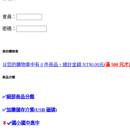
會員：
密碼：
我的購物車
🛒您的購物車中有 0 件商品，總計金額 NT$0.00元
(滿 500 元
商品分類
✅
細部商品分類
✅
加購儲存介質(USB 磁碟)
⏬
✅
國小國中高中