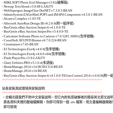
- MIKLSOFT.Photo.Exif.Manager.v2.62(破解版) 

- Nextup.TextAloud.v3.0.68-LAXiTY 

- WebSupergoo.ImageGlue.DotNET.v7.3.0.5-BEAN 

- AdminSystem.EAGetMail.POP3.and.IMAP4.Component.v4.5.0.1-BEAN 

- Alcarys.Complex.v1.03-TE 

- Alleysoft.AutoRun.Design.III.v6.2.6.0(附一組序號) 

- BayGenie.eBay.Auction.Sniper.4.v4.1.0.0-TE 

- BayGenie.eBay.Auction.Sniper.Pro.v3.4.0.0-TE 

- Caricature.Software.Photo.to.Cartoon.v7.0.5281.36901(含序號機) 

- CooolSoft.AVI.DVD.Burner.v6.7.0.224-BEAN 

- Crosstrainer.v7.65-BEAN 

- EJ.Technologies.Exe4j.v4.6.0(含序號機) 

- EJ.Technologies.Exe4j.v4.6.0.x64(含序號機) 

- Flash.Player.Pro.v5.9-LAXiTY 

- Glary.Utilities.PRO.v5.1.0.4(多語版) 

- HomeManage.2014.v14.DC061314-BEAN 

- HomeManage.2014.v14-BEAN 

-=-=-=-=-=-=-=-=-=-=-=-=-=-=-=-=-=-=-=-=-=-=-=-=-=-=-=-=-=-=-=-=-=-=-=-=
站長安裝測試環境與安裝說明:
-=-=-=-=-=-=-=-=-=-=-=-=-=-=-=-=-=-=-=-=-=-=-=-=-=-=-=-=-=-=-=-=-=-=-=-=

‧合輯光碟我們不附中文安裝說明，但它內附有原破解者的簡易英文原文說明，
  將各資料夾裡的壓縮檔解開，你即可得到一個 .nfo 檔案，用文書編輯器開啟它
  即可檢視 
