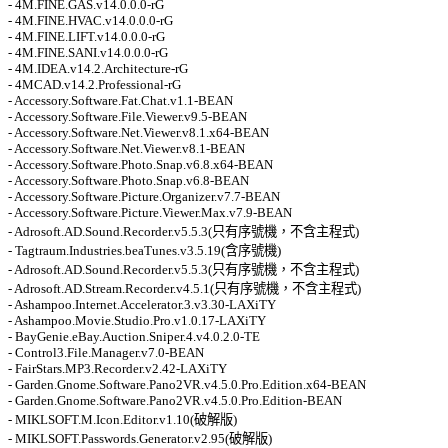
- 4M.FINE.GAS.v14.0.0.0-rG 

- 4M.FINE.HVAC.v14.0.0.0-rG 

- 4M.FINE.LIFT.v14.0.0.0-rG 

- 4M.FINE.SANI.v14.0.0.0-rG 

- 4M.IDEA.v14.2.Architecture-rG 

- 4MCAD.v14.2.Professional-rG 

- Accessory.Software.Fat.Chat.v1.1-BEAN 

- Accessory.Software.File.Viewer.v9.5-BEAN 

- Accessory.Software.Net.Viewer.v8.1.x64-BEAN 

- Accessory.Software.Net.Viewer.v8.1-BEAN 

- Accessory.Software.Photo.Snap.v6.8.x64-BEAN 

- Accessory.Software.Photo.Snap.v6.8-BEAN 

- Accessory.Software.Picture.Organizer.v7.7-BEAN 

- Accessory.Software.Picture.Viewer.Max.v7.9-BEAN 

- Adrosoft.AD.Sound.Recorder.v5.5.3(只有序號機，不含主程式) 

- Tagtraum.Industries.beaTunes.v3.5.19(含序號機) 

- Adrosoft.AD.Sound.Recorder.v5.5.3(只有序號機，不含主程式) 

- Adrosoft.AD.Stream.Recorder.v4.5.1(只有序號機，不含主程式) 

- Ashampoo.Internet.Accelerator.3.v3.30-LAXiTY 

- Ashampoo.Movie.Studio.Pro.v1.0.17-LAXiTY 

- BayGenie.eBay.Auction.Sniper.4.v4.0.2.0-TE 

- Control3.File.Manager.v7.0-BEAN 

- FairStars.MP3.Recorder.v2.42-LAXiTY 

- Garden.Gnome.Software.Pano2VR.v4.5.0.Pro.Edition.x64-BEAN 

- Garden.Gnome.Software.Pano2VR.v4.5.0.Pro.Edition-BEAN 

- MIKLSOFT.M.Icon.Editor.v1.10(破解版) 

- MIKLSOFT.Passwords.Generator.v2.95(破解版) 
