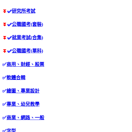
⏬
✅
研究所考試
⏬
✅
公職國考(套裝)
⏬
✅
就業考試(合集)
⏬
✅
公職國考(單科)
✅
商用、財經、股票
✅
軟體合輯
✅
繪圖、專業設計
✅
專業、幼兒教學
✅
商業、網路、一般
✅
字型