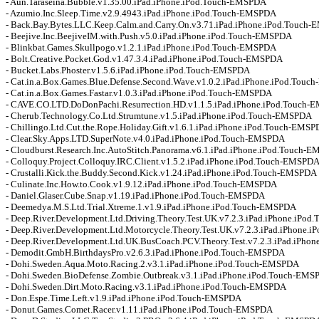
- Aun.Taraseina.Bubble.v1.35.00.iPad.iPhone.iPod.Touch-EMSPDA 

- Azumio.Inc.Sleep.Time.v2.9.4943.iPad.iPhone.iPod.Touch-EMSPDA 

- Back.Bay.Bytes.LLC.Keep.Calm.and.Carry.On.v3.71.iPad.iPhone.iPod.Touch-
- Beejive.Inc.BeejiveIM.with.Push.v5.0.iPad.iPhone.iPod.Touch-EMSPDA 

- Blinkbat.Games.Skullpogo.v1.2.1.iPad.iPhone.iPod.Touch-EMSPDA 

- Bolt.Creative.Pocket.God.v1.47.3.4.iPad.iPhone.iPod.Touch-EMSPDA 

- Bucket.Labs.Phoster.v1.5.6.iPad.iPhone.iPod.Touch-EMSPDA 

- Cat.in.a.Box.Games.Blue.Defense.Second.Wave.v1.0.2.iPad.iPhone.iPod.Touc
- Cat.in.a.Box.Games.Fastar.v1.0.3.iPad.iPhone.iPod.Touch-EMSPDA 

- CAVE.CO.LTD.DoDonPachi.Resurrection.HD.v1.1.5.iPad.iPhone.iPod.Touch-E
- Cherub.Technology.Co.Ltd.Strumtune.v1.5.iPad.iPhone.iPod.Touch-EMSPDA 

- Chillingo.Ltd.Cut.the.Rope.Holiday.Gift.v1.6.1.iPad.iPhone.iPod.Touch-EMSPD
- Clear.Sky.Apps.LTD.SuperNote.v4.0.iPad.iPhone.iPod.Touch-EMSPDA 

- Cloudburst.Research.Inc.AutoStitch.Panorama.v6.1.iPad.iPhone.iPod.Touch-E
- Colloquy.Project.Colloquy.IRC.Client.v1.5.2.iPad.iPhone.iPod.Touch-EMSPDA 
- Crustalli.Kick.the.Buddy.Second.Kick.v1.24.iPad.iPhone.iPod.Touch-EMSPDA 

- Culinate.Inc.How.to.Cook.v1.9.12.iPad.iPhone.iPod.Touch-EMSPDA 

- Daniel.Glaser.Cube.Snap.v1.19.iPad.iPhone.iPod.Touch-EMSPDA 

- Deemedya.M.S.Ltd.Trial.Xtreme.1.v1.9.iPad.iPhone.iPod.Touch-EMSPDA 

- Deep.River.Development.Ltd.Driving.Theory.Test.UK.v7.2.3.iPad.iPhone.iPod
- Deep.River.Development.Ltd.Motorcycle.Theory.Test.UK.v7.2.3.iPad.iPhone.
- Deep.River.Development.Ltd.UK.BusCoach.PCV.Theory.Test.v7.2.3.iPad.iPho
- Demodit.GmbH.BirthdaysPro.v2.6.3.iPad.iPhone.iPod.Touch-EMSPDA 

- Dohi.Sweden.Aqua.Moto.Racing.2.v3.1.iPad.iPhone.iPod.Touch-EMSPDA 

- Dohi.Sweden.BioDefense.Zombie.Outbreak.v3.1.iPad.iPhone.iPod.Touch-EMSP
- Dohi.Sweden.Dirt.Moto.Racing.v3.1.iPad.iPhone.iPod.Touch-EMSPDA 

- Don.Espe.Time.Left.v1.9.iPad.iPhone.iPod.Touch-EMSPDA 

- Donut.Games.Comet.Racer.v1.11.iPad.iPhone.iPod.Touch-EMSPDA 
