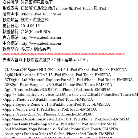
安裝說明: 注意事項見最底下 

系統支援: 已破解(已越獄)過的 iPhone 或 iPod Touch 與 iPad 

硬體需求: iPhone/iPod Touch/iPad 

軟體類型: 軟體、遊戲合輯 

更新日期: 2014.09.16 

軟體發行: 合輯(H.oneRiSO) 

官方網站: http://www.abodisc.com 

中文網站: http://www.abodisc.com 

-=-=-=-=-=-=-=-=-=-=-=-=-=-=-=-=-=-=-=-=-=-=-=-=-=-=-=-=-=-=-=-=-=-=-=-=

光碟內含以下軟體或遊戲共 67 種，容量 4.3 GB ↓ 

- 2K.Sports.2K.Sports.NHL.2K11.v1.3.1.iPad.iPhone.iPod.Touch-EMSPDA 

- 3g60.HeliInvasion.HD.v2.15.iPad.iPhone.iPod.Touch-EMSPDA 

- 57Digital.Ltd.Minecraft.Explorer.Pro.v3.2.iPad.iPhone.iPod.Touch-EMSPDA 

- AFKSoft.Paper.Hangman.v3.0.iPad.iPhone.iPod.Touch-EMSPDA 

- Agile.Tortoise.Drafts.v3.5.91.iPad.iPhone.iPod.Touch-EMSPDA 

- App.77.Informatica.e.Servicos.LTDA.pwSafe.v5.7.2.iPad.iPhone.iPod.Touch-E
- Apple.iPhoto.v2.0.iPad.iPhone.iPod.Touch-EMSPDA 

- Apple.Keynote.Remote.v1.3.iPad.iPhone.iPod.Touch-EMSPDA 

- Apple.Numbers.v2.1.iPad.iPhone.iPod.Touch-EMSPDA 

- Apple.Pages.v2.1.iPad.iPhone.iPod.Touch-EMSPDA 

- AppMania.Demolition.Master.3D.v1.8.1.iPad.iPhone.iPod.Touch-EMSPDA 

- AppZoo.GmbH.WakeApp.v2.6.4.iPad.iPhone.iPod.Touch-EMSPDA 

- Asif.Khalyani.Yoga.Position.v1.5.iPad.iPhone.iPod.Touch-EMSPDA 

- Asnis.Apps.Problem.Xmas.v2.0.iPad.iPhone.iPod.Touch-EMSPDA 
