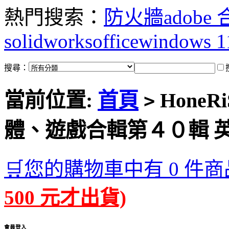
熱門搜索：
防火牆
adobe
solidworks
office
windows 1
搜尋：
當前位置:
首頁
HoneRiS
>
體、遊戲合輯第４０輯 
🛒您的購物車中有 0 件商
500 元才出貨)
會員登入