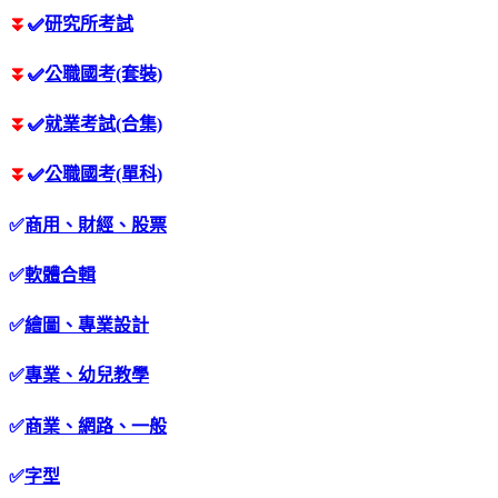
⏬
✅
研究所考試
⏬
✅
公職國考(套裝)
⏬
✅
就業考試(合集)
⏬
✅
公職國考(單科)
✅
商用、財經、股票
✅
軟體合輯
✅
繪圖、專業設計
✅
專業、幼兒教學
✅
商業、網路、一般
✅
字型