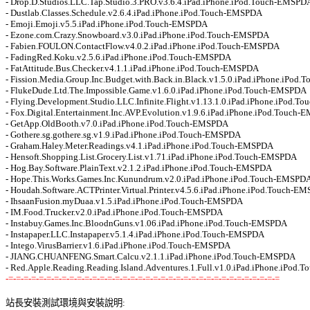
- Drop.D.Studios.LLC.Tap.Studio.3.PRO.v3.6.4.iPad.iPhone.iPod.Touch-EMSPDA
- Dustlab.Classes.Schedule.v2.6.4.iPad.iPhone.iPod.Touch-EMSPDA 

- Emoji.Emoji.v5.5.iPad.iPhone.iPod.Touch-EMSPDA 

- Ezone.com.Crazy.Snowboard.v3.0.iPad.iPhone.iPod.Touch-EMSPDA 

- Fabien.FOULON.ContactFlow.v4.0.2.iPad.iPhone.iPod.Touch-EMSPDA 

- FadingRed.Koku.v2.5.6.iPad.iPhone.iPod.Touch-EMSPDA 

- FatAttitude.Bus.Checker.v4.1.1.iPad.iPhone.iPod.Touch-EMSPDA 

- Fission.Media.Group.Inc.Budget.with.Back.in.Black.v1.5.0.iPad.iPhone.iPod.
- FlukeDude.Ltd.The.Impossible.Game.v1.6.0.iPad.iPhone.iPod.Touch-EMSPDA 

- Flying.Development.Studio.LLC.Infinite.Flight.v1.13.1.0.iPad.iPhone.iPod.T
- Fox.Digital.Entertainment.Inc.AVP.Evolution.v1.9.6.iPad.iPhone.iPod.Touch-E
- GetApp.OldBooth.v7.0.iPad.iPhone.iPod.Touch-EMSPDA 

- Gothere.sg.gothere.sg.v1.9.iPad.iPhone.iPod.Touch-EMSPDA 

- Graham.Haley.Meter.Readings.v4.1.iPad.iPhone.iPod.Touch-EMSPDA 

- Hensoft.Shopping.List.Grocery.List.v1.71.iPad.iPhone.iPod.Touch-EMSPDA 

- Hog.Bay.Software.PlainText.v2.1.2.iPad.iPhone.iPod.Touch-EMSPDA 

- Hope.This.Works.Games.Inc.Kunundrum.v2.0.iPad.iPhone.iPod.Touch-EMSPDA 
- Houdah.Software.ACTPrinter.Virtual.Printer.v4.5.6.iPad.iPhone.iPod.Touch-EM
- IhsaanFusion.myDuaa.v1.5.iPad.iPhone.iPod.Touch-EMSPDA 

- IM.Food.Trucker.v2.0.iPad.iPhone.iPod.Touch-EMSPDA 

- Instabuy.Games.Inc.BloodnGuns.v1.06.iPad.iPhone.iPod.Touch-EMSPDA 

- Instapaper.LLC.Instapaper.v5.1.4.iPad.iPhone.iPod.Touch-EMSPDA 

- Intego.VirusBarrier.v1.6.iPad.iPhone.iPod.Touch-EMSPDA 

- JIANG.CHUANFENG.Smart.Calcu.v2.1.1.iPad.iPhone.iPod.Touch-EMSPDA 

-=-=-=-=-=-=-=-=-=-=-=-=-=-=-=-=-=-=-=-=-=-=-=-=-=-=-=-=-=-=-=-=-=-=-=-=
站長安裝測試環境與安裝說明: