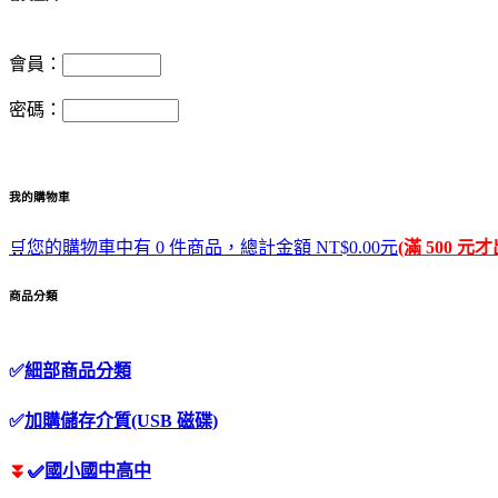
會員：
密碼：
我的購物車
🛒您的購物車中有 0 件商品，總計金額 NT$0.00元
(滿 500 元
商品分類
✅
細部商品分類
✅
加購儲存介質(USB 磁碟)
⏬
✅
國小國中高中