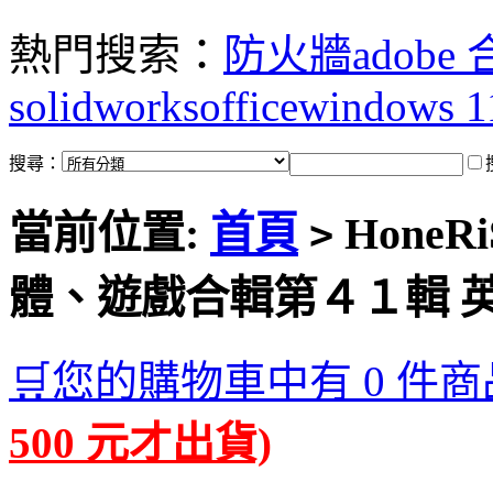
熱門搜索：
防火牆
adobe
solidworks
office
windows 1
搜尋：
當前位置:
首頁
HoneRiS
>
體、遊戲合輯第４１輯 
🛒您的購物車中有 0 件商
500 元才出貨)