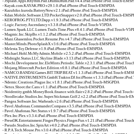
- JSplash.Apps.Rhythm.Pad.DrumsDrum.Pad.v4.4.iPad.iPhone.iPod.Touch-EMSPD
- Kayak.com.KAYAK.PRO.v29.1.0.iPad.iPhone.iPod.Touch-EMSPDA 

- Kazuhiko.kuroda.BatteryNow.v2.1.iPad.iPhone.iPod.Touch-EMSPDA 

- Kdan.Mobile.Software.LTD.PocketSnapper.v2.0.iPad.iPhone.iPod.Touch-EMSPD
- KEROFROG.PTY.LTD.Dapp.v1.9.3.iPad.iPhone.iPod.Touch-EMSPDA 

- Logic.Factory.Ascendancy.v3.3.8.iPad.iPhone.iPod.Touch-V5PDA 

- Lumen.Spark.LLC.Lumen.Trails.Time.Plus.v8.4.1.iPad.iPhone.iPod.Touch-V5PD
- Magmic.Inc.SkipBo.v1.1.2.iPad.iPhone.iPod.Touch-EMSPDA 

- Mani.Ghasemlou.Pocket.Resume.Pro.v4.7.iPad.iPhone.iPod.Touch-EMSPDA 

- Master.Minds.PhotoSplashX.v3.6.iPad.iPhone.iPod.Touch-EMSPDA 

- Melesta.Toy.Defense.v1.9.iPad.iPhone.iPod.Touch-EMSPDA 

- Michael.Hohl.McMyAdmin.Mobile.v2.5.2.iPad.iPhone.iPod.Touch-EMSPDA 

- Midnight.Status.LLC.Skyline.Blade.v3.13.iPad.iPhone.iPod.Touch-EMSPDA 

- Mochi.Development.Inc.EleMints.Periodic.Table.v2.3.1.iPad.iPhone.iPod.Tou
- Mojang.Minecraft.Pocket.Edition.v0.8.1.iPad.iPhone.iPod.Touch-EMSPDA 

- NAMCO.BANDAI.Games.BIT.TRIP.BEAT.v1.1.3.iPad.iPhone.iPod.Touch-EMSP
- NATIVE.INSTRUMENTS.GmbH.Traktor.DJ.for.iPhone.v1.3.3.iPad.iPhone.iPod
- Ndemic.Creations.Plague.Inc.v1.8.1.iPad.iPhone.iPod.Touch-MSGPDA 

- Netox.Shoot.the.Cans.v1.1.iPad.iPhone.iPod.Touch-EMSPDA 

- Noidentity.gmbh.MoneyBook.finance.with.flair.v2.8.2.iPad.iPhone.iPod.Touc
- Noodlecake.Studios.Inc.Super.Stickman.Golf.2.v2.2.iPad.iPhone.iPod.Touch-E
- Pangea.Software.Inc.Warheads.v2.6.iPad.iPhone.iPod.Touch-EMSPDA 

- Pavel.Ahafonau.Commander.Compass.v3.5.iPad.iPhone.iPod.Touch-EMSPDA 

- Pavel.Ahafonau.Net.Status.v1.9.7.iPad.iPhone.iPod.Touch-EMSPDA 

- Plex.Inc.Plex.v3.3.4.iPad.iPhone.iPod.Touch-EMSPDA 

- PressOK.Entertainment.Finger.Physics.Finger.Fun.v1.21.iPad.iPhone.iPod.Tou
- Pseudo.Studios.Inc.SpinArt.v4.0.2.iPad.iPhone.iPod.Touch-EMSPDA 

- R.P.A.Tech.Mouse.Pro.v3.0.4.iPad.iPhone.iPod.Touch-EMSPDA 
