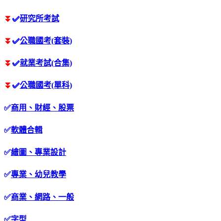
⏬
✅
研究所考試
⏬
✅
公職國考(套裝)
⏬
✅
就業考試(合集)
⏬
✅
公職國考(單科)
✅
商用、財經、股票
✅
軟體合輯
✅
繪圖、專業設計
✅
專業、幼兒教學
✅
商業、網路、一般
✅
字型