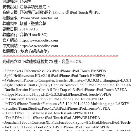
保護種類: 已破解 

安裝說明: 注意事項見最底下 

系統支援: 已破解(已越獄)過的 iPhone 或 iPod Touch 與 iPad 

硬體需求: iPhone/iPod Touch/iPad 

軟體類型: 軟體、遊戲合輯 

更新日期: 2014.09.16 

軟體發行: 合輯(H.oneRiSO) 

官方網站: http://www.abodisc.com 

中文網站: http://www.abodisc.com 

-=-=-=-=-=-=-=-=-=-=-=-=-=-=-=-=-=-=-=-=-=-=-=-=-=-=-=-=-=-=-=-=-=-=-=-=

光碟內含以下軟體或遊戲共 75 種，容量 4.4 GB ↓ 

- 3.Sprockets.Cubemen2.v1.23.iPad.iPhone.iPod.Touch-EMSPDA 

- 3g60.HeliInvasion.HD.v2.16.iPad.iPhone.iPod.Touch-EMSPDA 

- 4Videosoft.iPhone.to.Computer.Transfer.Ultimate.v7.0.10.Multilanguage-LAXiT
- Agile.Tortoise.Drafts.Quickly.Capture.Notes.v3.5.93.iPad.iPhone.iPod.Touch-E
- Duello.Iletisim.Hizmetleri.A.S.TripTrap.v1.3.iPad.iPhone.iPod.Touch-V5PDA 

- Flipps.Media.Inc.Flipps.HD.v5.3.3.iPad.iPhone.iPod.Touch-V5PDA 

- imTime.com.Tracing.Pro.v2.6.iPad.iPhone.iPod.Touch-V5PDA 

- ImTOO.iPhone.Transfer.Platinum.v5.5.12.b.20140322.Multilanguage-LAXiTY 

- iStudiez.Team.iStudiez.Pro.v1.7.3.iPad.iPhone.iPod.Touch-V5PDA 

- iTap.RDP.v1.11.1.iPhone.iPod.Touch.iPad-APPWORLD 

- iTap.RDP.v1.11.1.iPhone.iPod.Touch.iPad-APPWORLDPDA 

- Jonathan.Teboul.ContactsXL.Plus.Facebook.Sync.v8.5.iPad.iPhone.iPod.Touc
- JoyBits.Ltd.Doodle.God.v2.5.0.iPad.iPhone.iPod.Touch-EMSPDA 
