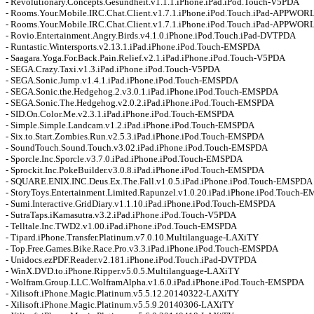
- Revolutionary.Concepts.Gesundheit.v1.1.1.iPhone.iPad.iPod.Touch-V5PDA 

- Rooms.Your.Mobile.IRC.Chat.Client.v1.7.1.iPhone.iPod.Touch.iPad-APPWORL
- Rooms.Your.Mobile.IRC.Chat.Client.v1.7.1.iPhone.iPod.Touch.iPad-APPWOR
- Rovio.Entertainment.Angry.Birds.v4.1.0.iPhone.iPod.Touch.iPad-DVTPDA 

- Runtastic.Wintersports.v2.13.1.iPad.iPhone.iPod.Touch-EMSPDA 

- Saagara.Yoga.For.Back.Pain.Relief.v2.1.iPad.iPhone.iPod.Touch-V5PDA 

- SEGA.Crazy.Taxi.v1.3.iPad.iPhone.iPod.Touch-V5PDA 

- SEGA.Sonic.Jump.v1.4.1.iPad.iPhone.iPod.Touch-EMSPDA 

- SEGA.Sonic.the.Hedgehog.2.v3.0.1.iPad.iPhone.iPod.Touch-EMSPDA 

- SEGA.Sonic.The.Hedgehog.v2.0.2.iPad.iPhone.iPod.Touch-EMSPDA 

- SID.On.Color.Me.v2.3.1.iPad.iPhone.iPod.Touch-EMSPDA 

- Simple.Simple.Landcam.v1.2.iPad.iPhone.iPod.Touch-EMSPDA 

- Six.to.Start.Zombies.Run.v2.5.3.iPad.iPhone.iPod.Touch-EMSPDA 

- SoundTouch.Sound.Touch.v3.02.iPad.iPhone.iPod.Touch-EMSPDA 

- Sporcle.Inc.Sporcle.v3.7.0.iPad.iPhone.iPod.Touch-EMSPDA 

- Sprockit.Inc.PokeBuilder.v3.0.8.iPad.iPhone.iPod.Touch-EMSPDA 

- SQUARE.ENIX.INC.Deus.Ex.The.Fall.v1.0.5.iPad.iPhone.iPod.Touch-EMSPDA 

- StoryToys.Entertainment.Limited.Rapunzel.v1.0.20.iPad.iPhone.iPod.Touch-E
- Sumi.Interactive.GridDiary.v1.1.10.iPad.iPhone.iPod.Touch-EMSPDA 

- SutraTaps.iKamasutra.v3.2.iPad.iPhone.iPod.Touch-V5PDA 

- Telltale.Inc.TWD2.v1.00.iPad.iPhone.iPod.Touch-EMSPDA 

- Tipard.iPhone.Transfer.Platinum.v7.0.10.Multilanguage-LAXiTY 

- Top.Free.Games.Bike.Race.Pro.v3.3.iPad.iPhone.iPod.Touch-EMSPDA 

- Unidocs.ezPDF.Reader.v2.181.iPhone.iPod.Touch.iPad-DVTPDA 

- WinX.DVD.to.iPhone.Ripper.v5.0.5.Multilanguage-LAXiTY 

- Wolfram.Group.LLC.WolframAlpha.v1.6.0.iPad.iPhone.iPod.Touch-EMSPDA 

- Xilisoft.iPhone.Magic.Platinum.v5.5.12.20140322-LAXiTY 

- Xilisoft.iPhone.Magic.Platinum.v5.5.9.20140306-LAXiTY 
