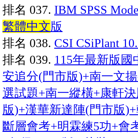
排名 037.
IBM SPSS Mo
繁體中文
版
排名 038.
CSI CSiPlan
排名 039.
115年最新版
安追分(門市版)+南一文揚-
選試題+南一縱橫+康軒決
版)+漢華新達陣(門市版)
斷層會考+明霖練5功+會考英