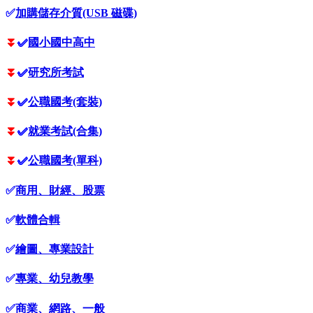
✅
加購儲存介質(USB 磁碟)
⏬
✅
國小國中高中
⏬
✅
研究所考試
⏬
✅
公職國考(套裝)
⏬
✅
就業考試(合集)
⏬
✅
公職國考(單科)
✅
商用、財經、股票
✅
軟體合輯
✅
繪圖、專業設計
✅
專業、幼兒教學
✅
商業、網路、一般