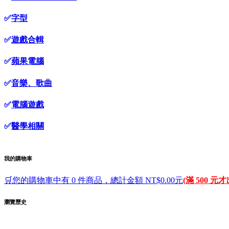
✅
字型
✅
遊戲合輯
✅
蘋果電腦
✅
音樂、歌曲
✅
電腦遊戲
✅
醫學相關
我的購物車
🛒您的購物車中有 0 件商品，總計金額 NT$0.00元
(滿 500 元
瀏覽歷史