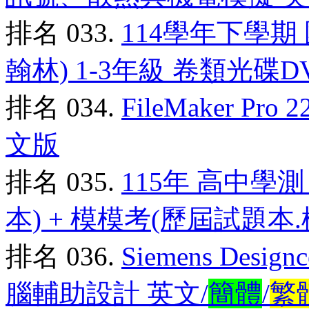
排名 033.
114學年下學期
翰林) 1-3年級 卷類光碟D
排名 034.
FileMaker Pr
文版
排名 035.
115年 高中學
本) + 模模考(歷屆試題本
排名 036.
Siemens Desig
腦輔助設計 英文/
簡體
/
繁