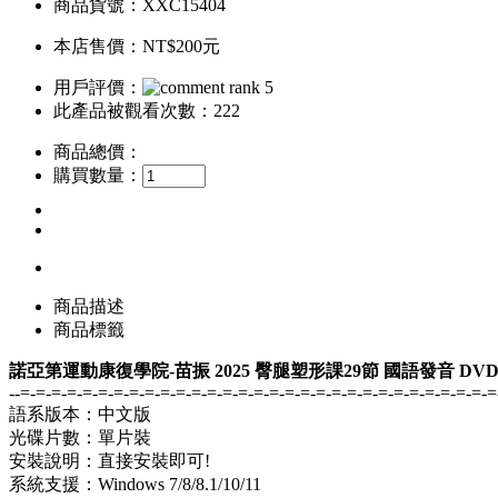
商品貨號：XXC15404
本店售價：
NT$200元
用戶評價：
此產品被觀看次數：222
商品總價：
購買數量：
商品描述
商品標籤
諾亞第運動康復學院-苗振 2025 臀腿塑形課29節 國語發音 DV
--=-=-=-=-=-=-=-=-=-=-=-=-=-=-=-=-=-=-=-=-=-=-=-=-=-=-=-=-=-=-=
語系版本：中文版
光碟片數：單片裝
安裝說明：直接安裝即可!
系統支援：Windows 7/8/8.1/10/11