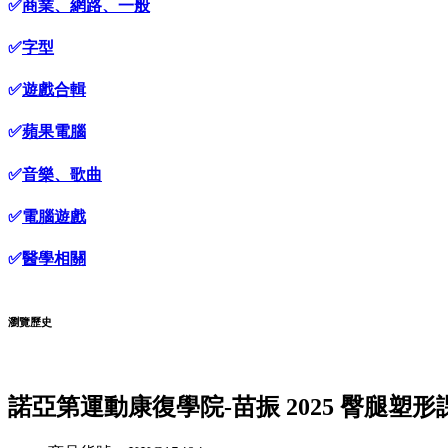
✅
商業、網路、一般
✅
字型
✅
遊戲合輯
✅
蘋果電腦
✅
音樂、歌曲
✅
電腦遊戲
✅
醫學相關
瀏覽歷史
諾亞第運動康復學院-苗振 2025 臀腿塑形課