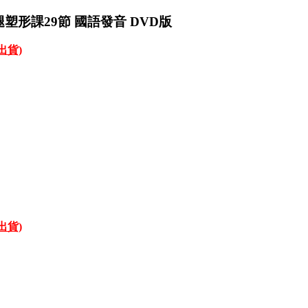
腿塑形課29節 國語發音 DVD版
才出貨)
才出貨)