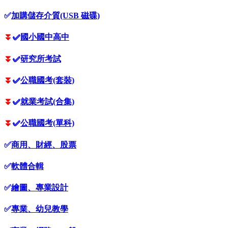
✅
加購儲存介質(USB 磁碟)
⏬
✅
國小國中高中
⏬
✅
研究所考試
⏬
✅
公職國考(套裝)
⏬
✅
就業考試(合集)
⏬
✅
公職國考(單科)
✅
商用、財經、股票
✅
軟體合輯
✅
繪圖、專業設計
✅
專業、幼兒教學