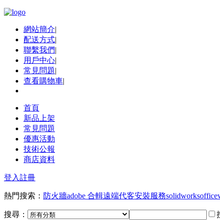
網站簡介
|
配送方式
|
聯繫我們
|
用戶中心
|
常見問題
|
查看購物車
|
首頁
新品上架
常見問題
優惠活動
技術公報
商店資料
登入
註冊
熱門搜索：
防火牆
adobe 合輯
遠端代客安裝服務
solidworks
office
搜尋：