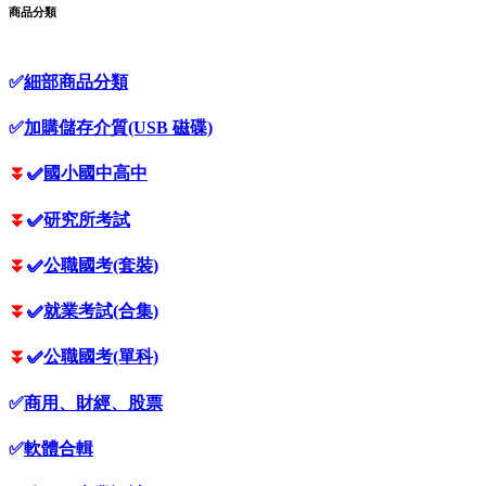
商品分類
✅
細部商品分類
✅
加購儲存介質(USB 磁碟)
⏬
✅
國小國中高中
⏬
✅
研究所考試
⏬
✅
公職國考(套裝)
⏬
✅
就業考試(合集)
⏬
✅
公職國考(單科)
✅
商用、財經、股票
✅
軟體合輯