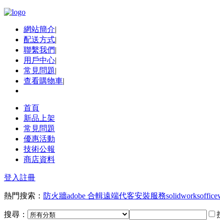
網站簡介
|
配送方式
|
聯繫我們
|
用戶中心
|
常見問題
|
查看購物車
|
首頁
新品上架
常見問題
優惠活動
技術公報
商店資料
登入
註冊
熱門搜索：
防火牆
adobe 合輯
遠端代客安裝服務
solidworks
office
搜尋：