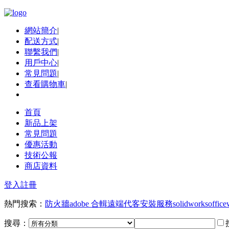
網站簡介
|
配送方式
|
聯繫我們
|
用戶中心
|
常見問題
|
查看購物車
|
首頁
新品上架
常見問題
優惠活動
技術公報
商店資料
登入
註冊
熱門搜索：
防火牆
adobe 合輯
遠端代客安裝服務
solidworks
office
搜尋：