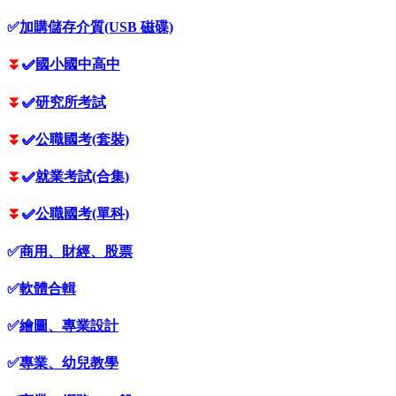
✅
加購儲存介質(USB 磁碟)
⏬
✅
國小國中高中
⏬
✅
研究所考試
⏬
✅
公職國考(套裝)
⏬
✅
就業考試(合集)
⏬
✅
公職國考(單科)
✅
商用、財經、股票
✅
軟體合輯
✅
繪圖、專業設計
✅
專業、幼兒教學