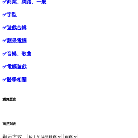
✅
商業、網路、一般
✅
字型
✅
遊戲合輯
✅
蘋果電腦
✅
音樂、歌曲
✅
電腦遊戲
✅
醫學相關
瀏覽歷史
商品列表
顯示方式