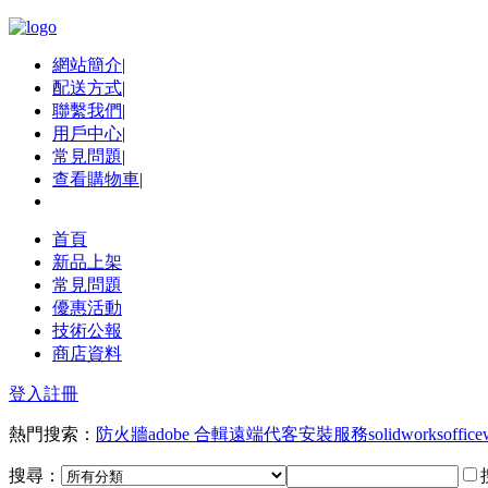
網站簡介
|
配送方式
|
聯繫我們
|
用戶中心
|
常見問題
|
查看購物車
|
首頁
新品上架
常見問題
優惠活動
技術公報
商店資料
登入
註冊
熱門搜索：
防火牆
adobe 合輯
遠端代客安裝服務
solidworks
office
搜尋：