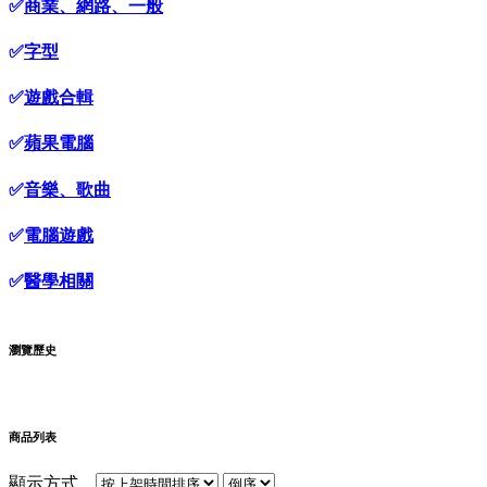
✅
商業、網路、一般
✅
字型
✅
遊戲合輯
✅
蘋果電腦
✅
音樂、歌曲
✅
電腦遊戲
✅
醫學相關
瀏覽歷史
商品列表
顯示方式