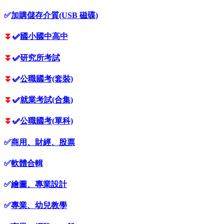
✅
加購儲存介質(USB 磁碟)
⏬
✅
國小國中高中
⏬
✅
研究所考試
⏬
✅
公職國考(套裝)
⏬
✅
就業考試(合集)
⏬
✅
公職國考(單科)
✅
商用、財經、股票
✅
軟體合輯
✅
繪圖、專業設計
✅
專業、幼兒教學