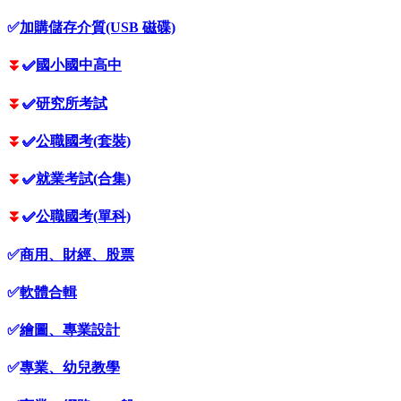
✅
加購儲存介質(USB 磁碟)
⏬
✅
國小國中高中
⏬
✅
研究所考試
⏬
✅
公職國考(套裝)
⏬
✅
就業考試(合集)
⏬
✅
公職國考(單科)
✅
商用、財經、股票
✅
軟體合輯
✅
繪圖、專業設計
✅
專業、幼兒教學