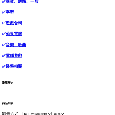
✅
商業、網路、一般
✅
字型
✅
遊戲合輯
✅
蘋果電腦
✅
音樂、歌曲
✅
電腦遊戲
✅
醫學相關
瀏覽歷史
商品列表
顯示方式