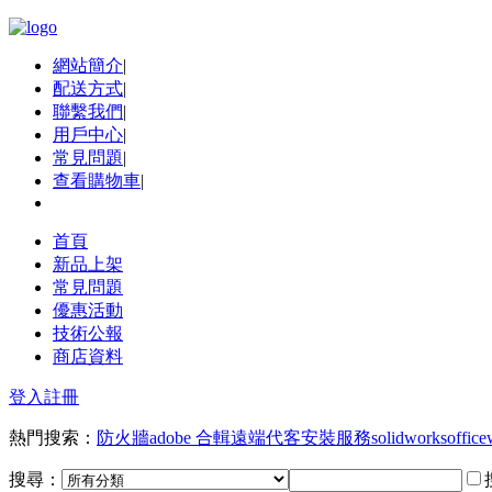
網站簡介
|
配送方式
|
聯繫我們
|
用戶中心
|
常見問題
|
查看購物車
|
首頁
新品上架
常見問題
優惠活動
技術公報
商店資料
登入
註冊
熱門搜索：
防火牆
adobe 合輯
遠端代客安裝服務
solidworks
office
搜尋：